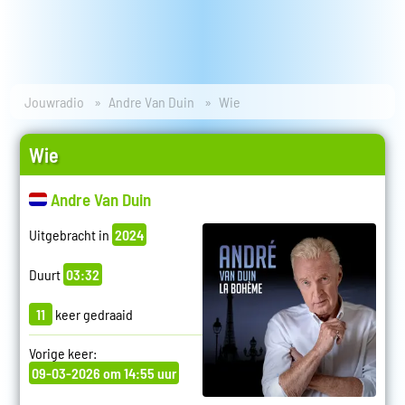
Jouwradio
Andre Van Duin
Wie
Wie
Andre Van Duin
Uitgebracht in
2024
Duurt
03:32
11
keer gedraaid
Vorige keer:
09-03-2026 om 14:55 uur