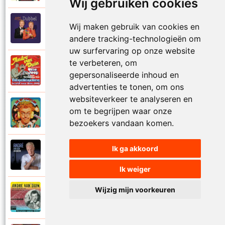
Wij gebruiken cookies
Andre Van Duin
Wij maken gebruik van cookies en
2010
Schijt maar in me pannetje
andere tracking-technologieën om
uw surfervaring op onze website
te verbeteren, om
Andre Van Duin
1977
gepersonaliseerde inhoud en
Schrijf naar ome Joop
advertenties te tonen, om ons
websiteverkeer te analyseren en
Andre Van Duin en Frans Van Dusschoten
om te begrijpen waar onze
1984
Sport
bezoekers vandaan komen.
Ik ga akkoord
Andre Van Duin
2024
Stil in de stad
Ik weiger
Wijzig mijn voorkeuren
Andre Van Duin
1965
Stoelen stoelen