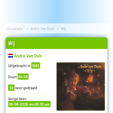
Jouwradio
Andre Van Duin
Wij
Wij
Andre Van Duin
Uitgebracht in
1982
Duurt
04:59
32
keer gedraaid
Vorige keer:
05-08-2026 om 06:02 uur