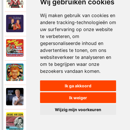
1974
Wij gebruiken cookies
Samen in bad
Wij maken gebruik van cookies en
Andre Van Duin
andere tracking-technologieën om
2010
Schijt maar in me pannetje
uw surfervaring op onze website
te verbeteren, om
gepersonaliseerde inhoud en
Andre Van Duin
1977
advertenties te tonen, om ons
Schrijf naar ome Joop
websiteverkeer te analyseren en
om te begrijpen waar onze
Andre Van Duin en Frans Van Dusschoten
bezoekers vandaan komen.
1984
Sport
Ik ga akkoord
Andre Van Duin
2024
Ik weiger
Stil in de stad
Wijzig mijn voorkeuren
Andre Van Duin
1965
Stoelen stoelen