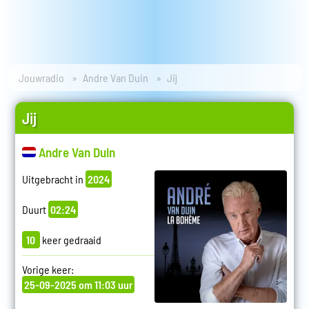
Jouwradio
Andre Van Duin
Jij
Jij
Andre Van Duin
Uitgebracht in
2024
Duurt
02:24
10
keer gedraaid
Vorige keer:
25-09-2025 om 11:03 uur