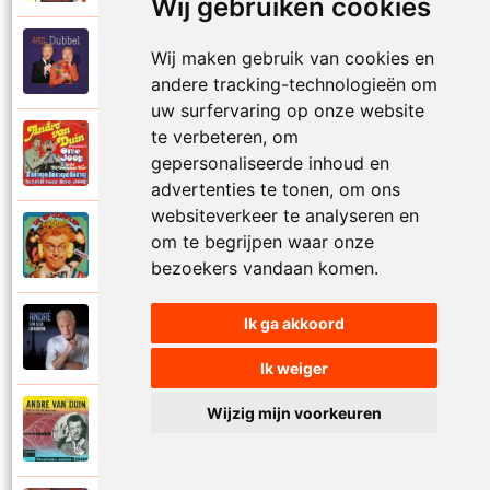
Wij gebruiken cookies
Andre Van Duin
Wij maken gebruik van cookies en
2010
Schijt maar in me pannetje
andere tracking-technologieën om
uw surfervaring op onze website
te verbeteren, om
Andre Van Duin
1977
gepersonaliseerde inhoud en
Schrijf naar ome Joop
advertenties te tonen, om ons
websiteverkeer te analyseren en
Andre Van Duin en Frans Van Dusschoten
om te begrijpen waar onze
1984
Sport
bezoekers vandaan komen.
Ik ga akkoord
Andre Van Duin
2024
Stil in de stad
Ik weiger
Wijzig mijn voorkeuren
Andre Van Duin
1965
Stoelen stoelen