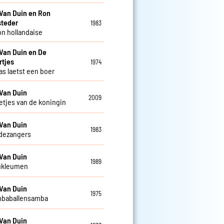
Van Duin en Ron
steder
1983
n hollandaise
Van Duin en De
rtjes
1974
as laetst een boer
Van Duin
2009
letjes van de koningin
Van Duin
1983
dezangers
Van Duin
1989
ukleumen
Van Duin
1975
mbaballensamba
Van Duin