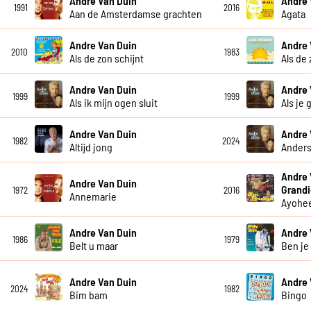
Andre Van Duin
Andre 
1991
2016
Aan de Amsterdamse grachten
Agata
Andre Van Duin
Andre 
2010
1983
Als de zon schijnt
Als de 
Andre Van Duin
Andre 
1999
1999
Als ik mijn ogen sluit
Als je 
Andre Van Duin
Andre 
1982
2024
Altijd jong
Anders
Andre 
Andre Van Duin
Grandi
1972
2016
Annemarie
Ayohe
Andre Van Duin
Andre 
1986
1979
Belt u maar
Ben je
Andre Van Duin
Andre 
2024
1982
Bim bam
Bingo