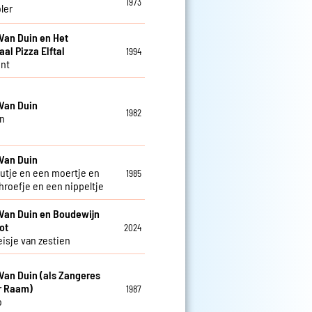
1973
ler
Van Duin en Het
aal Pizza Elftal
1994
nt
Van Duin
1982
n
Van Duin
utje en een moertje en
1985
hroefje en een nippeltje
Van Duin en Boudewijn
ot
2024
isje van zestien
Van Duin (als Zangeres
r Raam)
1987
o