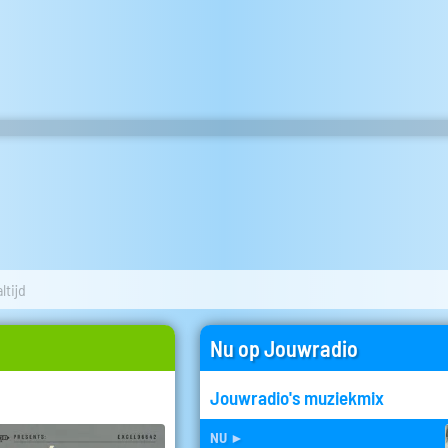
ltijd
Nu op Jouwradio
Jouwradio's muziekmix
nu
►