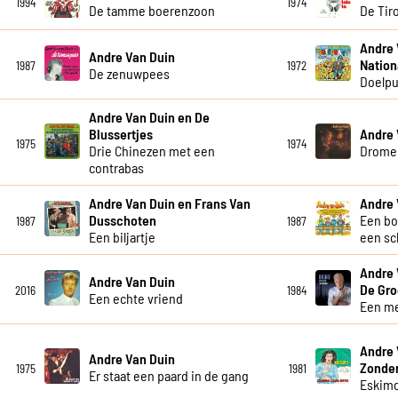
1994
1974
De tamme boerenzoon
De Tiro
Andre 
Andre Van Duin
Nation
1987
1972
De zenuwpees
Doelpu
Andre Van Duin en De
Blussertjes
Andre 
1975
1974
Drie Chinezen met een
Drome
contrabas
Andre Van Duin en Frans Van
Andre 
Dusschoten
Een bo
1987
1987
Een biljartje
een sc
Andre 
Andre Van Duin
De Gro
2016
1984
Een echte vriend
Een me
Andre 
Andre Van Duin
Zonde
1975
1981
Er staat een paard in de gang
Eskim