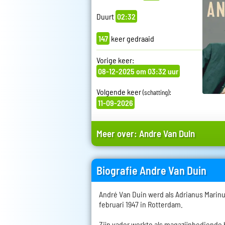
Duurt
02:32
147
keer gedraaid
Vorige keer:
08-12-2025 om 03:32 uur
Volgende keer
:
(schatting)
11-09-2026
Meer over:
Andre Van Duin
Biografie Andre Van Duin
André Van Duin werd als Adrianus Marin
februari 1947 in Rotterdam.
Zijn vader werkte als magazijnbediende