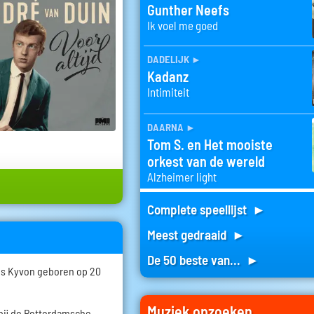
Gunther Neefs
Ik voel me goed
dadelijk
►
Kadanz
Intimiteit
daarna
►
Tom S. en Het mooiste
orkest van de wereld
Alzheimer light
Complete speellijst ►
Meest gedraaid ►
De 50 beste van... ►
us Kyvon geboren op 20
Muziek opzoeken
 bij de Rotterdamsche