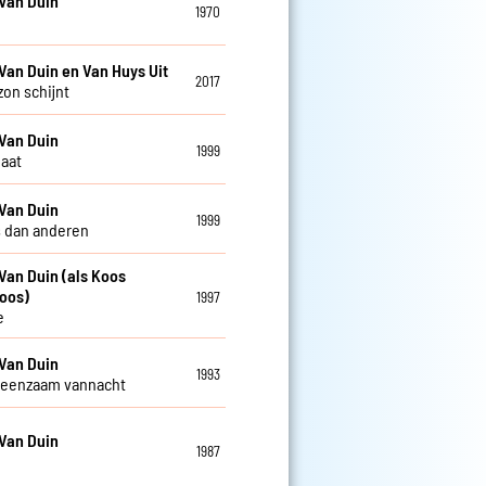
Van Duin
1970
Van Duin en Van Huys Uit
2017
zon schijnt
Van Duin
1999
gaat
Van Duin
1999
 dan anderen
Van Duin (als Koos
oos)
1997
e
Van Duin
1993
 eenzaam vannacht
Van Duin
1987