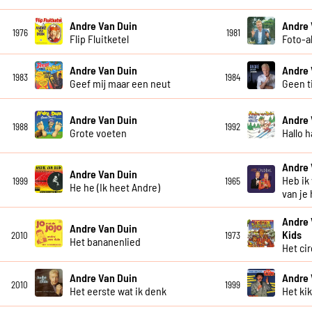
Andre Van Duin
Andre 
1976
1981
Flip Fluitketel
Foto-
Andre Van Duin
Andre 
1983
1984
Geef mij maar een neut
Geen t
Andre Van Duin
Andre 
1988
1992
Grote voeten
Hallo h
Andre 
Andre Van Duin
Heb ik
1999
1965
He he (Ik heet Andre)
van je
Andre 
Andre Van Duin
Kids
2010
1973
Het bananenlied
Het ci
Andre Van Duin
Andre 
2010
1999
Het eerste wat ik denk
Het ki