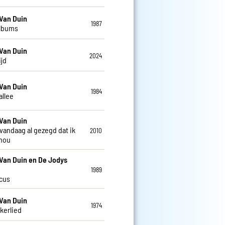
Van Duin
1987
albums
Van Duin
2024
ijd
Van Duin
1984
allee
Van Duin
 vandaag al gezegd dat ik
2010
 hou
Van Duin en De Jodys
1989
rcus
Van Duin
1974
kkerlied