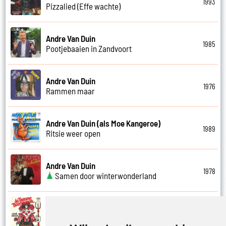
1993
Pizzalied (Effe wachte)
Andre Van Duin
1985
Pootjebaaien in Zandvoort
Andre Van Duin
1976
Rammen maar
Andre Van Duin (als Moe Kangeroe)
1989
Ritsie weer open
Andre Van Duin
1978
Samen door winterwonderland
Andre Van Duin
1974
Samen in bad