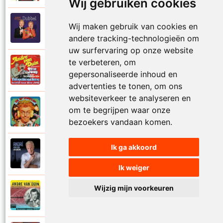
Wij gebruiken cookies
Andre Van Duin
Wij maken gebruik van cookies en
2010
Schijt maar in me pannetje
andere tracking-technologieën om
uw surfervaring op onze website
te verbeteren, om
Andre Van Duin
1977
gepersonaliseerde inhoud en
Schrijf naar ome Joop
advertenties te tonen, om ons
websiteverkeer te analyseren en
Andre Van Duin en Frans Van Dusschoten
om te begrijpen waar onze
1984
Sport
bezoekers vandaan komen.
Ik ga akkoord
Andre Van Duin
2024
Stil in de stad
Ik weiger
Wijzig mijn voorkeuren
Andre Van Duin
1965
Stoelen stoelen