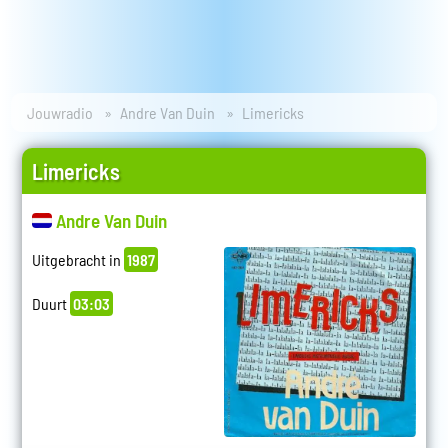
Jouwradio
Andre Van Duin
Limericks
Limericks
Andre Van Duin
Uitgebracht in
1987
Duurt
03:03