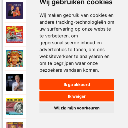
Wij gebruiken cookies
Andre Van Duin
2010
Schijt maar in me pannetje
Wij maken gebruik van cookies en
andere tracking-technologieën om
uw surfervaring op onze website
Andre Van Duin
1977
te verbeteren, om
Schrijf naar ome Joop
gepersonaliseerde inhoud en
advertenties te tonen, om ons
Andre Van Duin en Frans Van Dusschoten
websiteverkeer te analyseren en
1984
Sport
om te begrijpen waar onze
bezoekers vandaan komen.
Andre Van Duin
2024
Ik ga akkoord
Stil in de stad
Ik weiger
Andre Van Duin
1965
Wijzig mijn voorkeuren
Stoelen stoelen
Andre Van Duin