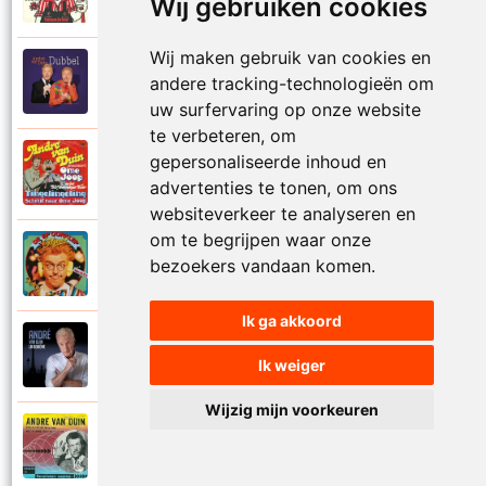
Wij gebruiken cookies
Samen in bad
Wij maken gebruik van cookies en
Andre Van Duin
andere tracking-technologieën om
2010
Schijt maar in me pannetje
uw surfervaring op onze website
te verbeteren, om
gepersonaliseerde inhoud en
Andre Van Duin
1977
Schrijf naar ome Joop
advertenties te tonen, om ons
websiteverkeer te analyseren en
om te begrijpen waar onze
Andre Van Duin en Frans Van Dusschoten
bezoekers vandaan komen.
1984
Sport
Ik ga akkoord
Andre Van Duin
2024
Ik weiger
Stil in de stad
Wijzig mijn voorkeuren
Andre Van Duin
1965
Stoelen stoelen