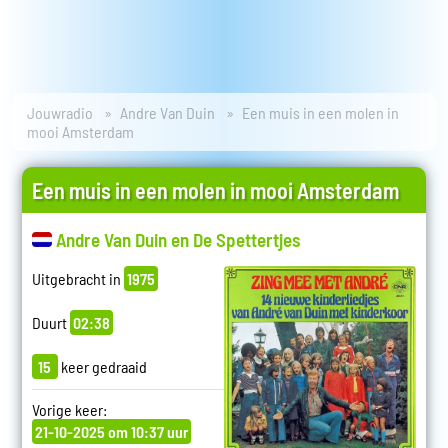
Jouwradio
Andre Van Duin
Een muis in een molen in
mooi Amsterdam
Een muis in een molen in mooi Amsterdam
Andre Van Duin en De Spettertjes
Uitgebracht in
1975
Duurt
02:38
15
keer gedraaid
Vorige keer:
21-10-2025 om 10:37 uur