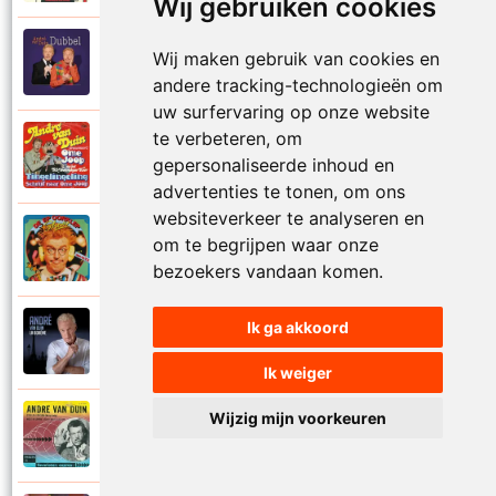
Wij gebruiken cookies
Andre Van Duin
Wij maken gebruik van cookies en
2010
Schijt maar in me pannetje
andere tracking-technologieën om
uw surfervaring op onze website
te verbeteren, om
Andre Van Duin
1977
gepersonaliseerde inhoud en
Schrijf naar ome Joop
advertenties te tonen, om ons
websiteverkeer te analyseren en
Andre Van Duin en Frans Van Dusschoten
om te begrijpen waar onze
1984
Sport
bezoekers vandaan komen.
Ik ga akkoord
Andre Van Duin
2024
Stil in de stad
Ik weiger
Wijzig mijn voorkeuren
Andre Van Duin
1965
Stoelen stoelen