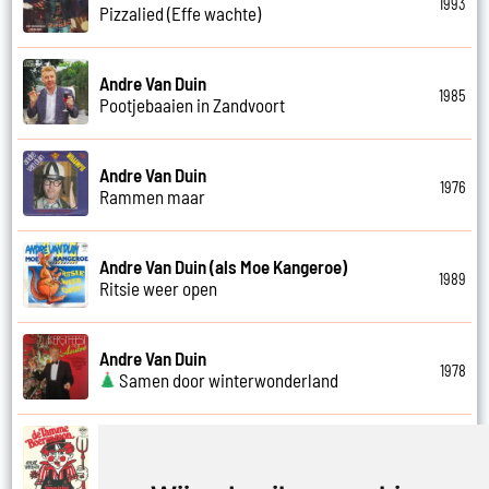
1993
Pizzalied (Effe wachte)
Andre Van Duin
1985
Pootjebaaien in Zandvoort
Andre Van Duin
1976
Rammen maar
Andre Van Duin (als Moe Kangeroe)
1989
Ritsie weer open
Andre Van Duin
1978
Samen door winterwonderland
Andre Van Duin
1974
Samen in bad