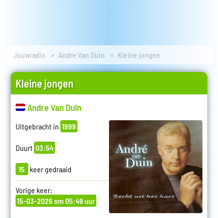
Jouwradio
Andre Van Duin
Kleine jongen
Kleine jongen
Andre Van Duin
Uitgebracht in
1999
Duurt
03:54
15
keer gedraaid
Vorige keer:
15-03-2026 om 05:49 uur