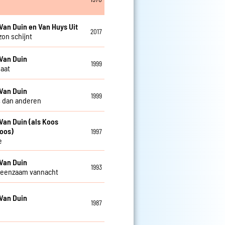
Van Duin en Van Huys Uit
2017
zon schijnt
Van Duin
1999
gaat
Van Duin
1999
 dan anderen
Van Duin (als Koos
oos)
1997
e
Van Duin
1993
 eenzaam vannacht
Van Duin
1987