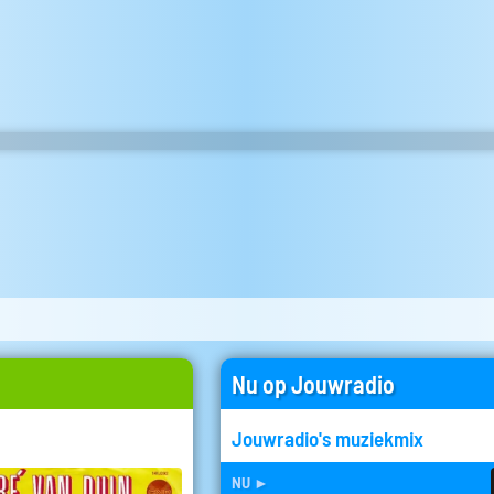
Nu op Jouwradio
Jouwradio's muziekmix
nu
►