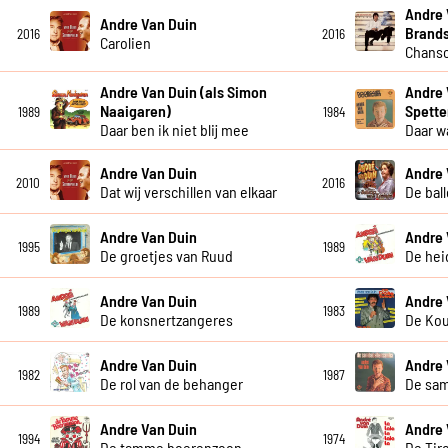
Andre 
Andre Van Duin
Brand
2016
2016
Carolien
Chanso
Andre Van Duin (als Simon
Andre 
Naaigaren)
Spette
1989
1984
Daar ben ik niet blij mee
Daar w
Andre Van Duin
Andre 
2010
2016
Dat wij verschillen van elkaar
De bal
Andre Van Duin
Andre 
1995
1989
De groetjes van Ruud
De hei
Andre Van Duin
Andre 
1989
1983
De konsnertzangeres
De Ko
Andre Van Duin
Andre 
1982
1987
De rol van de behanger
De sa
Andre Van Duin
Andre 
1994
1974
De tamme boerenzoon
De Tiro