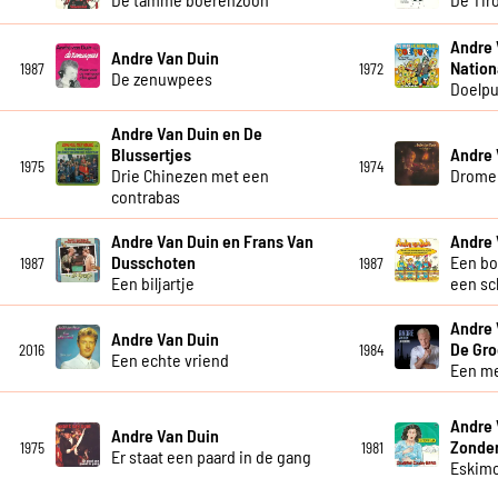
Andre 
Andre Van Duin
Nation
1987
1972
De zenuwpees
Doelpu
Andre Van Duin en De
Blussertjes
Andre 
1975
1974
Drie Chinezen met een
Drome
contrabas
Andre Van Duin en Frans Van
Andre 
Dusschoten
Een bo
1987
1987
Een biljartje
een sc
Andre 
Andre Van Duin
De Gro
2016
1984
Een echte vriend
Een me
Andre 
Andre Van Duin
Zonde
1975
1981
Er staat een paard in de gang
Eskim