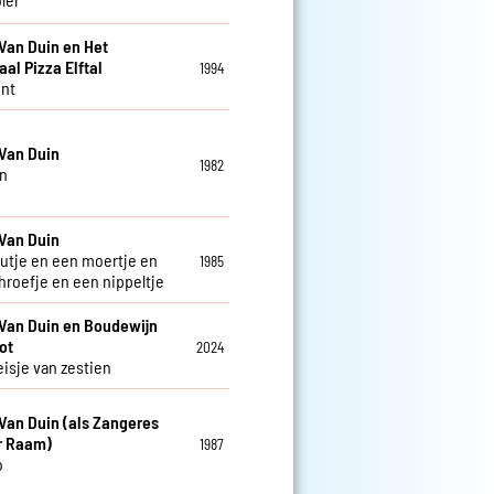
Van Duin en Het
aal Pizza Elftal
1994
nt
Van Duin
1982
n
Van Duin
utje en een moertje en
1985
hroefje en een nippeltje
Van Duin en Boudewijn
ot
2024
isje van zestien
Van Duin (als Zangeres
r Raam)
1987
o