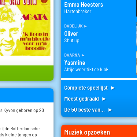
Emma Heesters
Hartenbreker
dadelijk
►
Oliver
Shut up
daarna
►
Yasmine
Altijd weer tikt de klok
Complete speellijst ►
Meest gedraaid ►
De 50 beste van... ►
us Kyvon geboren op 20
 bij de Rotterdamsche
Muziek opzoeken
ls kleine jongen op