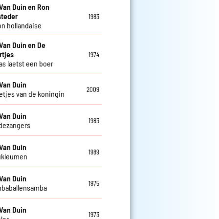
Van Duin en Ron
steder
1983
n hollandaise
Van Duin en De
rtjes
1974
as laetst een boer
Van Duin
2009
letjes van de koningin
Van Duin
1983
dezangers
Van Duin
1989
ukleumen
Van Duin
1975
mbaballensamba
Van Duin
1973
ler