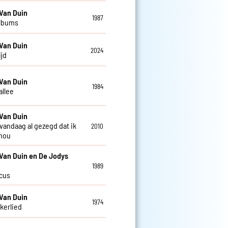
Van Duin
1987
albums
Van Duin
2024
ijd
Van Duin
1984
allee
Van Duin
 vandaag al gezegd dat ik
2010
 hou
Van Duin en De Jodys
1989
rcus
Van Duin
1974
kkerlied