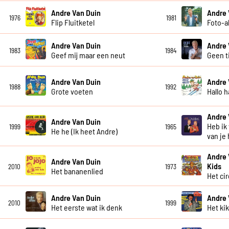
Andre Van Duin
Andre 
1976
1981
Flip Fluitketel
Foto-
Andre Van Duin
Andre 
1983
1984
Geef mij maar een neut
Geen t
Andre Van Duin
Andre 
1988
1992
Grote voeten
Hallo h
Andre 
Andre Van Duin
Heb ik
1999
1965
He he (Ik heet Andre)
van je
Andre 
Andre Van Duin
Kids
2010
1973
Het bananenlied
Het ci
Andre Van Duin
Andre 
2010
1999
Het eerste wat ik denk
Het ki