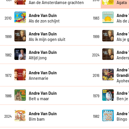
Aan de Amsterdamse grachten
Agata
Andre Van Duin
Andre 
2010
1983
Als de zon schijnt
Als de 
Andre Van Duin
Andre 
1999
1999
Als ik mijn ogen sluit
Als je 
Andre Van Duin
Andre 
1982
2024
Altijd jong
Anders
Andre 
Andre Van Duin
Grandi
1972
2016
Annemarie
Ayohe
Andre Van Duin
Andre 
1986
1979
Belt u maar
Ben je
Andre Van Duin
Andre 
2024
1982
Bim bam
Bingo