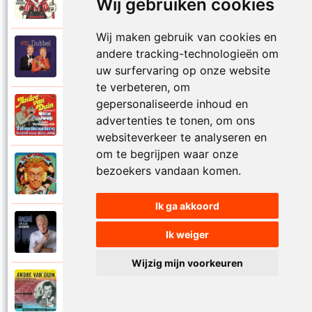
1974
Wij gebruiken cookies
Samen in bad
Wij maken gebruik van cookies en
Andre Van Duin
andere tracking-technologieën om
2010
Schijt maar in me pannetje
uw surfervaring op onze website
te verbeteren, om
gepersonaliseerde inhoud en
Andre Van Duin
1977
advertenties te tonen, om ons
Schrijf naar ome Joop
websiteverkeer te analyseren en
om te begrijpen waar onze
Andre Van Duin en Frans Van Dusschoten
bezoekers vandaan komen.
1984
Sport
Ik ga akkoord
Andre Van Duin
2024
Ik weiger
Stil in de stad
Wijzig mijn voorkeuren
Andre Van Duin
1965
Stoelen stoelen