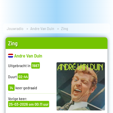
Jouwradio
Andre Van Duin
Zing
Zing
Andre Van Duin
Uitgebracht in
1987
Duurt
02:44
14
keer gedraaid
Vorige keer:
25-03-2026 om 00:11 uur