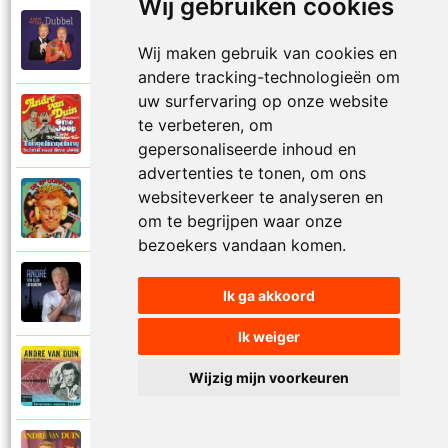
Wij gebruiken cookies
Andre Van Duin
2010
Schijt maar in me pannetje
Wij maken gebruik van cookies en
andere tracking-technologieën om
uw surfervaring op onze website
Andre Van Duin
te verbeteren, om
1977
Schrijf naar ome Joop
gepersonaliseerde inhoud en
advertenties te tonen, om ons
websiteverkeer te analyseren en
Andre Van Duin en Frans Van Dusschoten
1984
Sport
om te begrijpen waar onze
bezoekers vandaan komen.
Andre Van Duin
2024
Ik ga akkoord
Stil in de stad
Ik weiger
Andre Van Duin
Wijzig mijn voorkeuren
1965
Stoelen stoelen