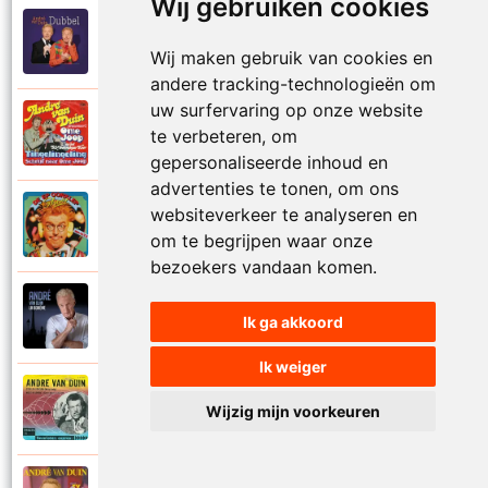
Wij gebruiken cookies
Andre Van Duin
2010
Schijt maar in me pannetje
Wij maken gebruik van cookies en
andere tracking-technologieën om
uw surfervaring op onze website
Andre Van Duin
te verbeteren, om
1977
Schrijf naar ome Joop
gepersonaliseerde inhoud en
advertenties te tonen, om ons
websiteverkeer te analyseren en
Andre Van Duin en Frans Van Dusschoten
1984
Sport
om te begrijpen waar onze
bezoekers vandaan komen.
Andre Van Duin
2024
Ik ga akkoord
Stil in de stad
Ik weiger
Andre Van Duin
1965
Wijzig mijn voorkeuren
Stoelen stoelen