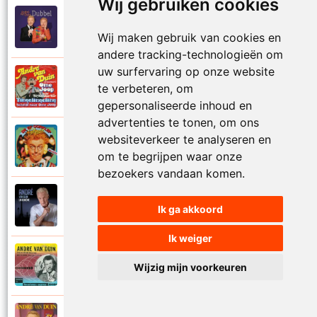
Wij gebruiken cookies
Andre Van Duin
2010
Schijt maar in me pannetje
Wij maken gebruik van cookies en
andere tracking-technologieën om
uw surfervaring op onze website
Andre Van Duin
te verbeteren, om
1977
Schrijf naar ome Joop
gepersonaliseerde inhoud en
advertenties te tonen, om ons
websiteverkeer te analyseren en
Andre Van Duin en Frans Van Dusschoten
1984
Sport
om te begrijpen waar onze
bezoekers vandaan komen.
Andre Van Duin
2024
Ik ga akkoord
Stil in de stad
Ik weiger
Andre Van Duin
1965
Wijzig mijn voorkeuren
Stoelen stoelen