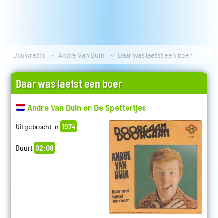
Jouwradio
Andre Van Duin
Daar was laetst een boer
Daar was laetst een boer
Andre Van Duin en De Spettertjes
Uitgebracht in
1974
Duurt
02:08