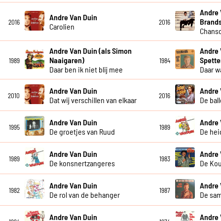
Andre 
Andre Van Duin
Brand
2016
2016
Carolien
Chanso
Andre Van Duin (als Simon
Andre 
Naaigaren)
Spette
1989
1984
Daar ben ik niet blij mee
Daar w
Andre Van Duin
Andre 
2010
2016
Dat wij verschillen van elkaar
De bal
Andre Van Duin
Andre 
1995
1989
De groetjes van Ruud
De hei
Andre Van Duin
Andre 
1989
1983
De konsnertzangeres
De Ko
Andre Van Duin
Andre 
1982
1987
De rol van de behanger
De sa
Andre Van Duin
Andre 