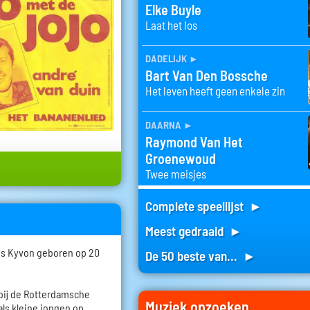
Elke Buyle
Laat het los
dadelijk
►
Bart Van Den Bossche
Het leven heeft geen enkele zin
daarna
►
Raymond Van Het
Groenewoud
Twee meisjes
Complete speellijst ►
Meest gedraaid ►
us Kyvon geboren op 20
De 50 beste van... ►
 bij de Rotterdamsche
Muziek opzoeken
ls kleine jongen op