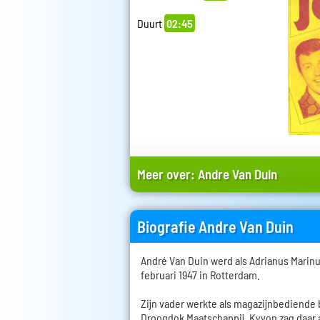
Duurt
02:45
Meer over:
Andre Van Duin
Biografie Andre Van Duin
André Van Duin werd als Adrianus Marin
februari 1947 in Rotterdam.
Zijn vader werkte als magazijnbediende
Droogdok Maatschappij. Kyvon zag daar a