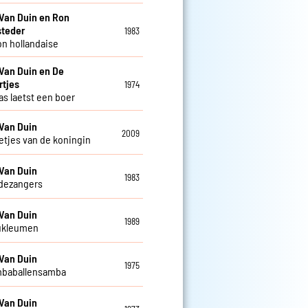
Van Duin en Ron
steder
1983
n hollandaise
Van Duin en De
rtjes
1974
as laetst een boer
Van Duin
2009
letjes van de koningin
Van Duin
1983
dezangers
Van Duin
1989
ukleumen
Van Duin
1975
mbaballensamba
Van Duin