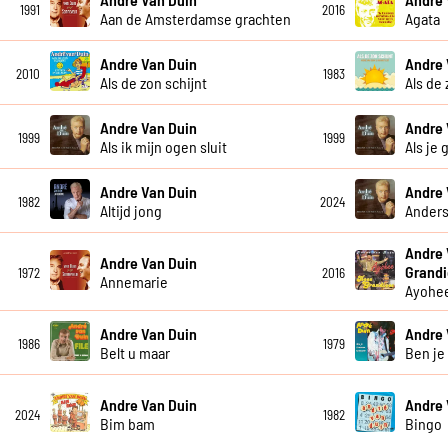
1991
2016
Aan de Amsterdamse grachten
Agata
Andre Van Duin
Andre 
2010
1983
Als de zon schijnt
Als de 
Andre Van Duin
Andre 
1999
1999
Als ik mijn ogen sluit
Als je 
Andre Van Duin
Andre 
1982
2024
Altijd jong
Anders
Andre 
Andre Van Duin
Grandi
1972
2016
Annemarie
Ayohe
Andre Van Duin
Andre 
1986
1979
Belt u maar
Ben je
Andre Van Duin
Andre 
2024
1982
Bim bam
Bingo