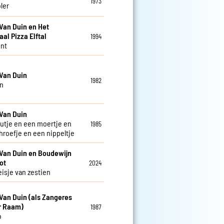
1973
ler
Van Duin en Het
aal Pizza Elftal
1994
nt
Van Duin
1982
n
Van Duin
utje en een moertje en
1985
hroefje en een nippeltje
Van Duin en Boudewijn
ot
2024
isje van zestien
Van Duin (als Zangeres
r Raam)
1987
o