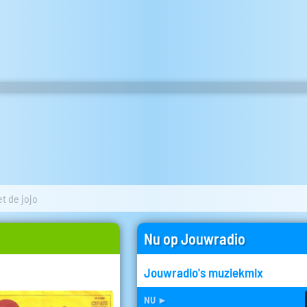
t de jojo
Nu op Jouwradio
Jouwradio's muziekmix
nu
►