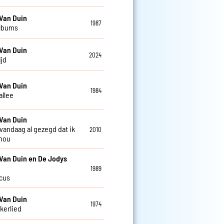
Van Duin
1987
albums
Van Duin
2024
ijd
Van Duin
1984
allee
Van Duin
 vandaag al gezegd dat ik
2010
 hou
Van Duin en De Jodys
1989
rcus
Van Duin
1974
kkerlied