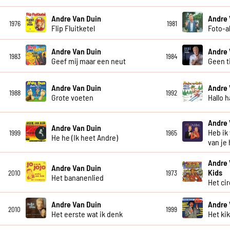
Andre Van Duin
Andre 
1976
1981
Flip Fluitketel
Foto-
Andre Van Duin
Andre 
1983
1984
Geef mij maar een neut
Geen t
Andre Van Duin
Andre 
1988
1992
Grote voeten
Hallo h
Andre 
Andre Van Duin
Heb ik
1999
1965
He he (Ik heet Andre)
van je
Andre 
Andre Van Duin
Kids
2010
1973
Het bananenlied
Het ci
Andre Van Duin
Andre 
2010
1999
Het eerste wat ik denk
Het ki