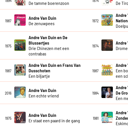
1994
1974
De tamme boerenzoon
De Tiro
Andre 
Andre Van Duin
Nation
1987
1972
De zenuwpees
Doelpu
Andre Van Duin en De
Blussertjes
Andre 
1975
1974
Drie Chinezen met een
Drome
contrabas
Andre Van Duin en Frans Van
Andre 
Dusschoten
Een bo
1987
1987
Een biljartje
een sc
Andre 
Andre Van Duin
De Gro
2016
1984
Een echte vriend
Een me
Andre 
Andre Van Duin
Zonde
1975
1981
Er staat een paard in de gang
Eskim