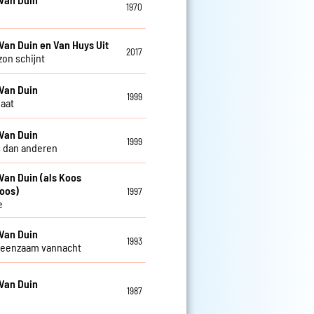
1970
Van Duin en Van Huys Uit
2017
zon schijnt
Van Duin
1999
gaat
Van Duin
1999
 dan anderen
Van Duin (als Koos
oos)
1997
e
Van Duin
1993
 eenzaam vannacht
Van Duin
1987