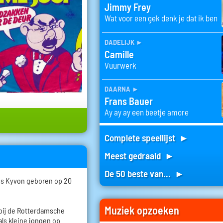
Jimmy Frey
Wat voor een gek denk je dat ik ben
dadelijk
►
Camille
Vuurwerk
daarna
►
Frans Bauer
Ay ay ay een beetje amore
Complete speellijst ►
Meest gedraaid ►
De 50 beste van... ►
us Kyvon geboren op 20
Muziek opzoeken
 bij de Rotterdamsche
ls kleine jongen op