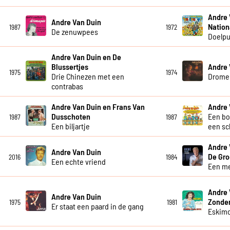
Andre 
Andre Van Duin
Nation
1987
1972
De zenuwpees
Doelpu
Andre Van Duin en De
Blussertjes
Andre 
1975
1974
Drie Chinezen met een
Drome
contrabas
Andre Van Duin en Frans Van
Andre 
Dusschoten
Een bo
1987
1987
Een biljartje
een sc
Andre 
Andre Van Duin
De Gro
2016
1984
Een echte vriend
Een me
Andre 
Andre Van Duin
Zonde
1975
1981
Er staat een paard in de gang
Eskim