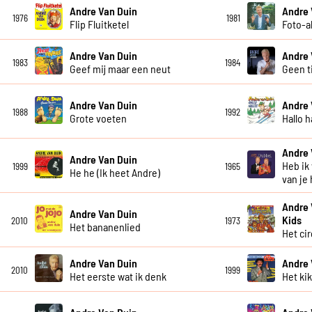
Andre Van Duin
Andre 
1976
1981
Flip Fluitketel
Foto-
Andre Van Duin
Andre 
1983
1984
Geef mij maar een neut
Geen t
Andre Van Duin
Andre 
1988
1992
Grote voeten
Hallo h
Andre 
Andre Van Duin
Heb ik
1999
1965
He he (Ik heet Andre)
van je
Andre 
Andre Van Duin
Kids
2010
1973
Het bananenlied
Het ci
Andre Van Duin
Andre 
2010
1999
Het eerste wat ik denk
Het ki