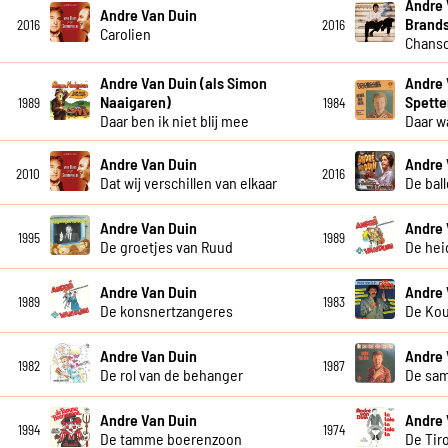
Andre 
Andre Van Duin
Brand
2016
2016
Carolien
Chanso
Andre Van Duin (als Simon
Andre 
Naaigaren)
Spette
1989
1984
Daar ben ik niet blij mee
Daar w
Andre Van Duin
Andre 
2010
2016
Dat wij verschillen van elkaar
De bal
Andre Van Duin
Andre 
1995
1989
De groetjes van Ruud
De hei
Andre Van Duin
Andre 
1989
1983
De konsnertzangeres
De Ko
Andre Van Duin
Andre 
1982
1987
De rol van de behanger
De sa
Andre Van Duin
Andre 
1994
1974
De tamme boerenzoon
De Tiro