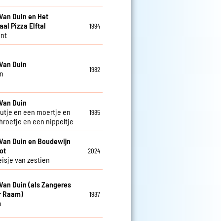
Van Duin en Het
aal Pizza Elftal
1994
nt
Van Duin
1982
n
Van Duin
utje en een moertje en
1985
hroefje en een nippeltje
Van Duin en Boudewijn
ot
2024
isje van zestien
Van Duin (als Zangeres
r Raam)
1987
o