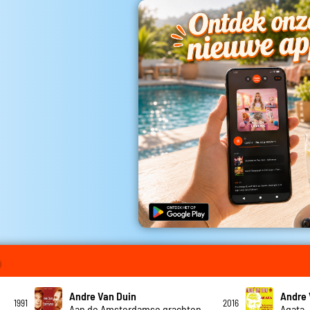
o
Andre Van Duin
Andre 
1991
2016
Aan de Amsterdamse grachten
Agata