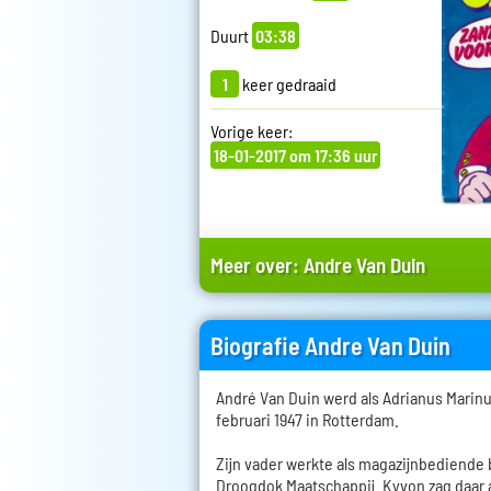
Duurt
03:38
1
keer gedraaid
Vorige keer:
18-01-2017 om 17:36 uur
Meer over:
Andre Van Duin
Biografie Andre Van Duin
André Van Duin werd als Adrianus Marin
februari 1947 in Rotterdam.
Zijn vader werkte als magazijnbediende
Droogdok Maatschappij. Kyvon zag daar a