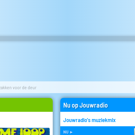
akken voor de deur
Nu op Jouwradio
Jouwradio's muziekmix
nu
►