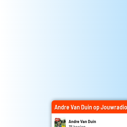
Andre Van Duin op Jouwradi
Andre Van Duin
35 koeien