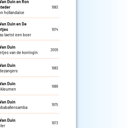
Van Duin en Ron
steder
1983
n hollandaise
Van Duin en De
rtjes
1974
as laetst een boer
Van Duin
2009
letjes van de koningin
Van Duin
1983
dezangers
Van Duin
1989
ukleumen
Van Duin
1975
mbaballensamba
Van Duin
1973
ler