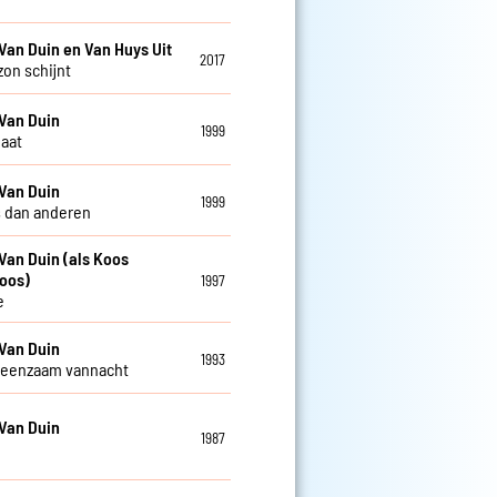
Van Duin en Van Huys Uit
2017
zon schijnt
Van Duin
1999
gaat
Van Duin
1999
 dan anderen
Van Duin (als Koos
oos)
1997
e
Van Duin
1993
 eenzaam vannacht
Van Duin
1987