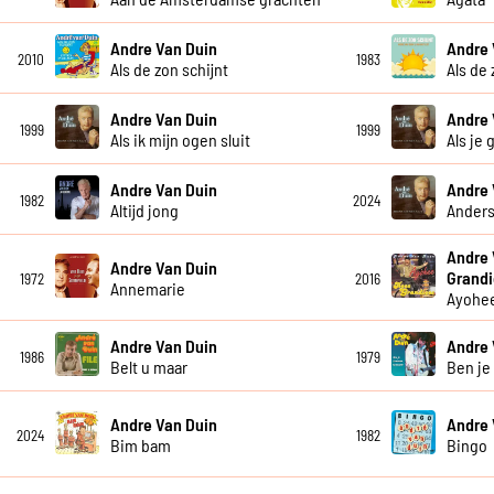
Andre Van Duin
Andre 
2010
1983
Als de zon schijnt
Als de 
Andre Van Duin
Andre 
1999
1999
Als ik mijn ogen sluit
Als je 
Andre Van Duin
Andre 
1982
2024
Altijd jong
Anders
Andre 
Andre Van Duin
Grandi
1972
2016
Annemarie
Ayohe
Andre Van Duin
Andre 
1986
1979
Belt u maar
Ben je
Andre Van Duin
Andre 
2024
1982
Bim bam
Bingo