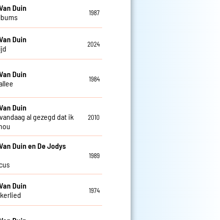
Van Duin
1987
albums
Van Duin
2024
ijd
Van Duin
1984
allee
Van Duin
 vandaag al gezegd dat ik
2010
 hou
Van Duin en De Jodys
1989
rcus
Van Duin
1974
kkerlied