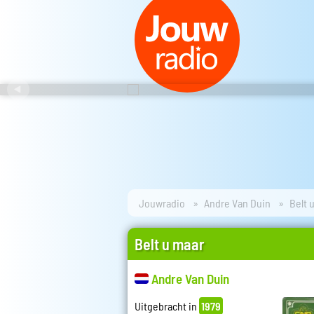
Jouwradio
Andre Van Duin
Belt 
Belt u maar
Andre Van Duin
Uitgebracht in
1979