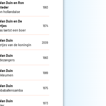
Van Duin en Ron
steder
1983
n hollandaise
Van Duin en De
rtjes
1974
as laetst een boer
Van Duin
2009
letjes van de koningin
Van Duin
1983
dezangers
Van Duin
1989
ukleumen
Van Duin
1975
mbaballensamba
Van Duin
1973
ler