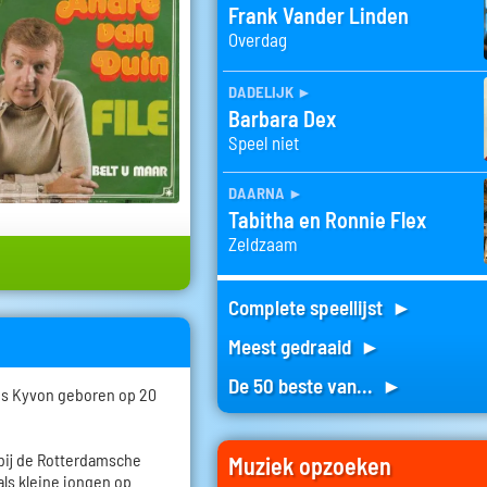
Frank Vander Linden
Overdag
dadelijk
►
Barbara Dex
Speel niet
daarna
►
Tabitha en Ronnie Flex
Zeldzaam
Complete speellijst ►
Meest gedraaid ►
De 50 beste van... ►
us Kyvon geboren op 20
 bij de Rotterdamsche
Muziek opzoeken
ls kleine jongen op