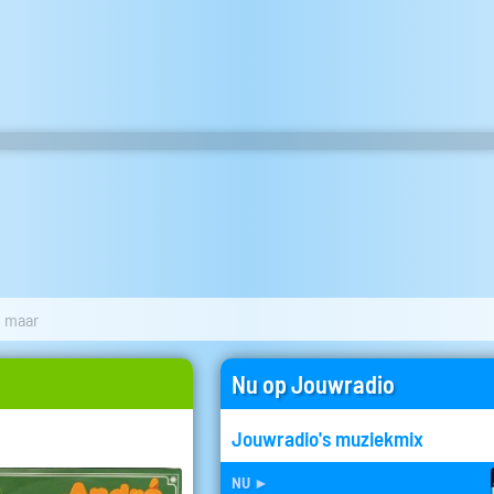
u maar
Nu op Jouwradio
Jouwradio's muziekmix
nu
►