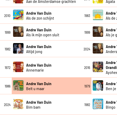
Aan de Amsterdamse grachten
Agata
Andre Van Duin
Andre 
2010
1983
Als de zon schijnt
Als de 
Andre Van Duin
Andre 
1999
1999
Als ik mijn ogen sluit
Als je 
Andre Van Duin
Andre 
1982
2024
Altijd jong
Anders
Andre 
Andre Van Duin
Grandi
1972
2016
Annemarie
Ayohe
Andre Van Duin
Andre 
1986
1979
Belt u maar
Ben je
Andre Van Duin
Andre 
2024
1982
Bim bam
Bingo