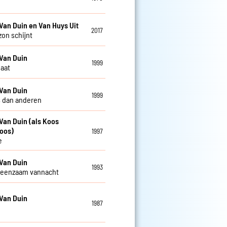
Van Duin en Van Huys Uit
2017
zon schijnt
Van Duin
1999
gaat
Van Duin
1999
 dan anderen
Van Duin (als Koos
oos)
1997
e
Van Duin
1993
 eenzaam vannacht
Van Duin
1987