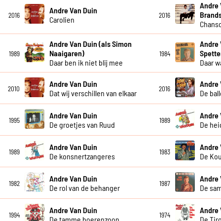
Andre 
Andre Van Duin
Brand
2016
2016
Carolien
Chanso
Andre Van Duin (als Simon
Andre 
Naaigaren)
Spette
1989
1984
Daar ben ik niet blij mee
Daar w
Andre Van Duin
Andre 
2010
2016
Dat wij verschillen van elkaar
De bal
Andre Van Duin
Andre 
1995
1989
De groetjes van Ruud
De hei
Andre Van Duin
Andre 
1989
1983
De konsnertzangeres
De Ko
Andre Van Duin
Andre 
1982
1987
De rol van de behanger
De sa
Andre Van Duin
Andre 
1994
1974
De tamme boerenzoon
De Tiro