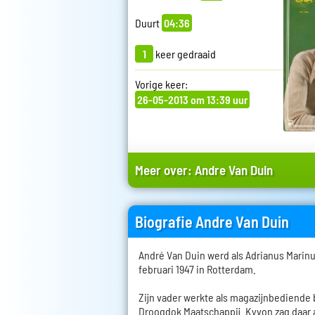
Duurt
04:36
1
keer gedraaid
Vorige keer:
26-05-2013 om 13:39 uur
Meer over:
Andre Van Duin
Biografie Andre Van Duin
André Van Duin werd als Adrianus Marin
februari 1947 in Rotterdam.
Zijn vader werkte als magazijnbediende
Droogdok Maatschappij. Kyvon zag daar a