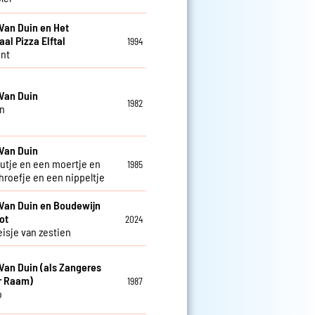
Van Duin en Het
aal Pizza Elftal
1994
nt
Van Duin
1982
n
Van Duin
utje en een moertje en
1985
hroefje en een nippeltje
Van Duin en Boudewijn
ot
2024
isje van zestien
Van Duin (als Zangeres
r Raam)
1987
o