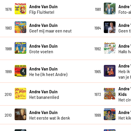
Andre Van Duin
Andre 
1976
1981
Flip Fluitketel
Foto-
Andre Van Duin
Andre 
1983
1984
Geef mij maar een neut
Geen t
Andre Van Duin
Andre 
1988
1992
Grote voeten
Hallo h
Andre 
Andre Van Duin
Heb ik
1999
1965
He he (Ik heet Andre)
van je
Andre 
Andre Van Duin
Kids
2010
1973
Het bananenlied
Het ci
Andre Van Duin
Andre 
2010
1999
Het eerste wat ik denk
Het ki