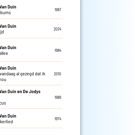
Van Duin
1987
albums
Van Duin
2024
ijd
Van Duin
1984
allee
Van Duin
 vandaag al gezegd dat ik
2010
 hou
Van Duin en De Jodys
1989
rcus
Van Duin
1974
kkerlied