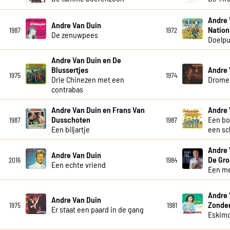
Andre 
Andre Van Duin
Nation
1987
1972
De zenuwpees
Doelpu
Andre Van Duin en De
Blussertjes
Andre 
1975
1974
Drie Chinezen met een
Drome
contrabas
Andre Van Duin en Frans Van
Andre 
Dusschoten
Een bo
1987
1987
Een biljartje
een sc
Andre 
Andre Van Duin
De Gro
2016
1984
Een echte vriend
Een me
Andre 
Andre Van Duin
Zonde
1975
1981
Er staat een paard in de gang
Eskim