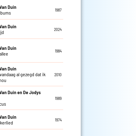
Van Duin
1987
albums
Van Duin
2024
ijd
Van Duin
1984
allee
Van Duin
 vandaag al gezegd dat ik
2010
 hou
Van Duin en De Jodys
1989
rcus
Van Duin
1974
kkerlied