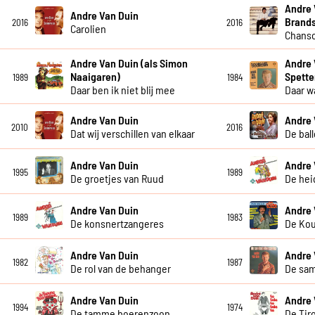
Andre 
Andre Van Duin
Brand
2016
2016
Carolien
Chanso
Andre Van Duin (als Simon
Andre 
Naaigaren)
Spette
1989
1984
Daar ben ik niet blij mee
Daar w
Andre Van Duin
Andre 
2010
2016
Dat wij verschillen van elkaar
De bal
Andre Van Duin
Andre 
1995
1989
De groetjes van Ruud
De hei
Andre Van Duin
Andre 
1989
1983
De konsnertzangeres
De Ko
Andre Van Duin
Andre 
1982
1987
De rol van de behanger
De sa
Andre Van Duin
Andre 
1994
1974
De tamme boerenzoon
De Tiro