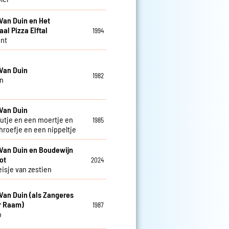
Van Duin en Het
aal Pizza Elftal
1994
nt
Van Duin
1982
n
Van Duin
utje en een moertje en
1985
hroefje en een nippeltje
Van Duin en Boudewijn
ot
2024
isje van zestien
Van Duin (als Zangeres
r Raam)
1987
o