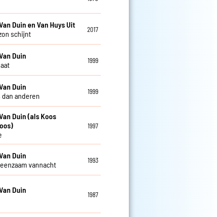
Van Duin en Van Huys Uit
2017
zon schijnt
Van Duin
1999
gaat
Van Duin
1999
 dan anderen
Van Duin (als Koos
oos)
1997
e
Van Duin
1993
 eenzaam vannacht
Van Duin
1987