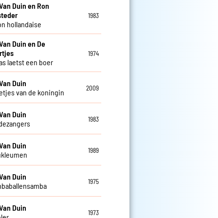
Van Duin en Ron
steder
1983
n hollandaise
Van Duin en De
rtjes
1974
as laetst een boer
Van Duin
2009
letjes van de koningin
Van Duin
1983
dezangers
Van Duin
1989
ukleumen
Van Duin
1975
mbaballensamba
Van Duin
1973
ler