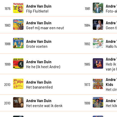
Andre Van Duin
Andre 
1976
1981
Flip Fluitketel
Foto-
Andre Van Duin
Andre 
1983
1984
Geef mij maar een neut
Geen t
Andre Van Duin
Andre 
1988
1992
Grote voeten
Hallo h
Andre 
Andre Van Duin
Heb ik
1999
1965
He he (Ik heet Andre)
van je
Andre 
Andre Van Duin
Kids
2010
1973
Het bananenlied
Het ci
Andre Van Duin
Andre 
2010
1999
Het eerste wat ik denk
Het ki