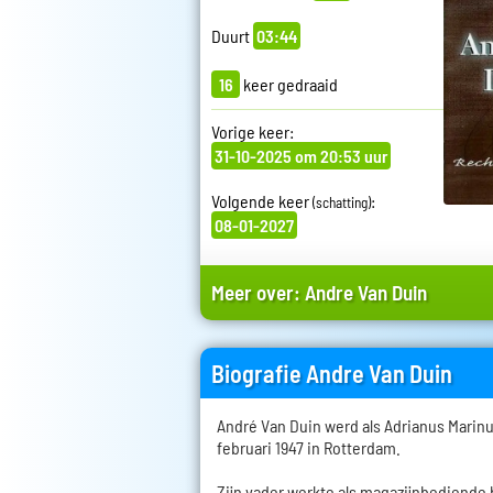
Duurt
03:44
16
keer gedraaid
Vorige keer:
31-10-2025 om 20:53 uur
Volgende keer
:
(schatting)
08-01-2027
Meer over:
Andre Van Duin
Biografie Andre Van Duin
André Van Duin werd als Adrianus Marin
februari 1947 in Rotterdam.
Zijn vader werkte als magazijnbediende