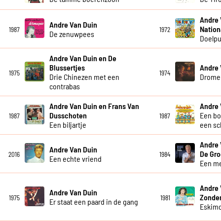
Andre 
Andre Van Duin
Nation
1987
1972
De zenuwpees
Doelpu
Andre Van Duin en De
Blussertjes
Andre 
1975
1974
Drie Chinezen met een
Drome
contrabas
Andre Van Duin en Frans Van
Andre 
Dusschoten
Een bo
1987
1987
Een biljartje
een sc
Andre 
Andre Van Duin
De Gro
2016
1984
Een echte vriend
Een me
Andre 
Andre Van Duin
Zonde
1975
1981
Er staat een paard in de gang
Eskim