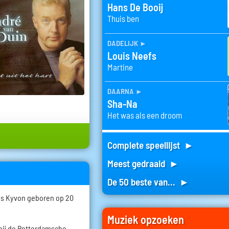
Hans De Booij
Thuis ben
dadelijk
►
Louis Neefs
Martine
daarna
►
Sha-Na
Het was als een droom
Complete speellijst ►
Meest gedraaid ►
De 50 beste van... ►
us Kyvon geboren op 20
Muziek opzoeken
 bij de Rotterdamsche