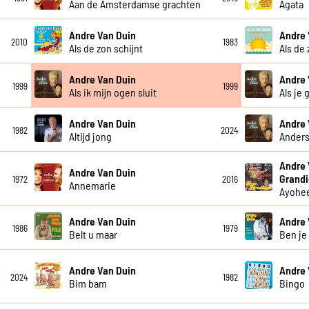
Aan de Amsterdamse grachten
Agata
Andre Van Duin
Andre 
2010
1983
Als de zon schijnt
Als de 
Andre Van Duin
Andre 
1999
1999
Als ik mijn ogen sluit
Als je 
Andre Van Duin
Andre 
1982
2024
Altijd jong
Anders
Andre 
Andre Van Duin
Grandi
1972
2016
Annemarie
Ayohe
Andre Van Duin
Andre 
1986
1979
Belt u maar
Ben je
Andre Van Duin
Andre 
2024
1982
Bim bam
Bingo