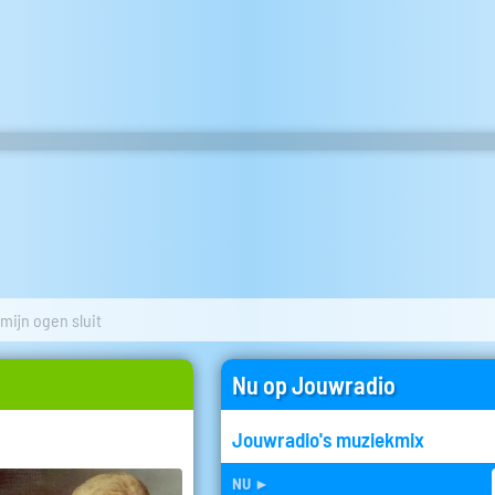
 mijn ogen sluit
Nu op Jouwradio
Jouwradio's muziekmix
nu
►