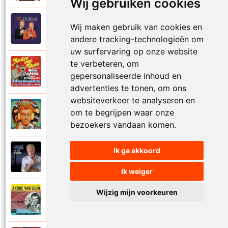
Wij gebruiken cookies
Andre Van Duin
Wij maken gebruik van cookies en
2010
Schijt maar in me pannetje
andere tracking-technologieën om
uw surfervaring op onze website
te verbeteren, om
Andre Van Duin
1977
gepersonaliseerde inhoud en
Schrijf naar ome Joop
advertenties te tonen, om ons
websiteverkeer te analyseren en
Andre Van Duin en Frans Van Dusschoten
om te begrijpen waar onze
1984
Sport
bezoekers vandaan komen.
Ik ga akkoord
Andre Van Duin
2024
Stil in de stad
Ik weiger
Wijzig mijn voorkeuren
Andre Van Duin
1965
Stoelen stoelen