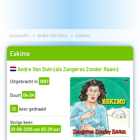
Jouwradio
Andre Van Duin
Eskimo
Eskimo
Andre Van Duin (als Zangeres Zonder Raam)
Uitgebracht in
1987
Duurt
04:04
12
keer gedraaid
Vorige keer:
01-06-2015 om 02:29 uur