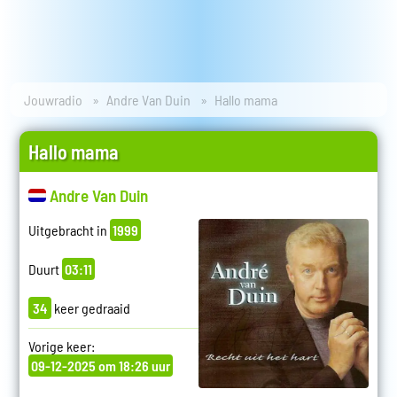
Jouwradio
Andre Van Duin
Hallo mama
Hallo mama
Andre Van Duin
Uitgebracht in
1999
Duurt
03:11
34
keer gedraaid
Vorige keer:
09-12-2025 om 18:26 uur