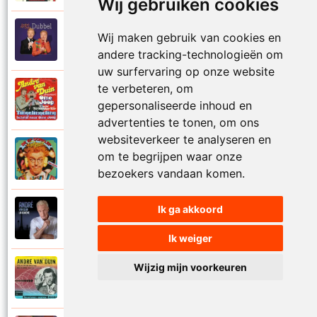
Wij gebruiken cookies
Andre Van Duin
Wij maken gebruik van cookies en
2010
Schijt maar in me pannetje
andere tracking-technologieën om
uw surfervaring op onze website
te verbeteren, om
Andre Van Duin
1977
gepersonaliseerde inhoud en
Schrijf naar ome Joop
advertenties te tonen, om ons
websiteverkeer te analyseren en
Andre Van Duin en Frans Van Dusschoten
om te begrijpen waar onze
1984
Sport
bezoekers vandaan komen.
Ik ga akkoord
Andre Van Duin
2024
Stil in de stad
Ik weiger
Wijzig mijn voorkeuren
Andre Van Duin
1965
Stoelen stoelen