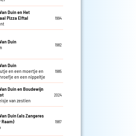
Van Duin en Het
aal Pizza Elftal
1994
nt
Van Duin
1982
n
Van Duin
utje en een moertje en
1985
hroefje en een nippeltje
Van Duin en Boudewijn
ot
2024
isje van zestien
Van Duin (als Zangeres
r Raam)
1987
o