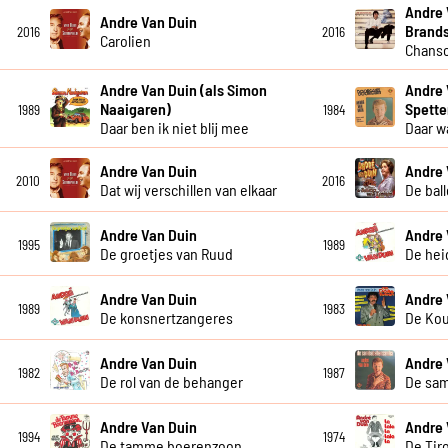
Andre 
Andre Van Duin
Brand
2016
2016
Carolien
Chanso
Andre Van Duin (als Simon
Andre 
Naaigaren)
Spette
1989
1984
Daar ben ik niet blij mee
Daar w
Andre Van Duin
Andre 
2010
2016
Dat wij verschillen van elkaar
De bal
Andre Van Duin
Andre 
1995
1989
De groetjes van Ruud
De hei
Andre Van Duin
Andre 
1989
1983
De konsnertzangeres
De Ko
Andre Van Duin
Andre 
1982
1987
De rol van de behanger
De sa
Andre Van Duin
Andre 
1994
1974
De tamme boerenzoon
De Tiro