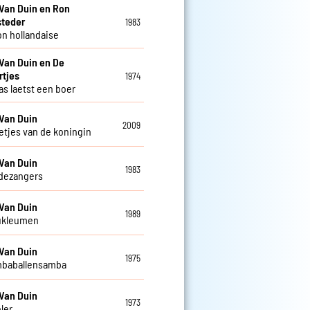
Van Duin en Ron
steder
1983
n hollandaise
Van Duin en De
rtjes
1974
as laetst een boer
Van Duin
2009
letjes van de koningin
Van Duin
1983
dezangers
Van Duin
1989
ukleumen
Van Duin
1975
mbaballensamba
Van Duin
1973
ler