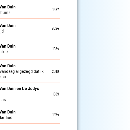
Van Duin
1987
albums
Van Duin
2024
ijd
Van Duin
1984
allee
Van Duin
 vandaag al gezegd dat ik
2010
 hou
Van Duin en De Jodys
1989
rcus
Van Duin
1974
kkerlied