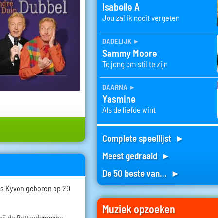
Isabelle A
Jou zal ik nooit vergeten
dadelijk
►
Sammy Moore
Te jong om stil te zijn
daarna
►
Yasmine
Als de liefde wint
Complete speellijst ►
Meest gedraaid ►
De 50 beste van... ►
us Kyvon geboren op 20
Muziek opzoeken
 bij de Rotterdamsche