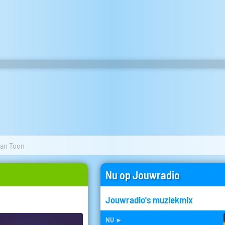
an Toon
Nu op Jouwradio
Jouwradio's muziekmix
nu
►