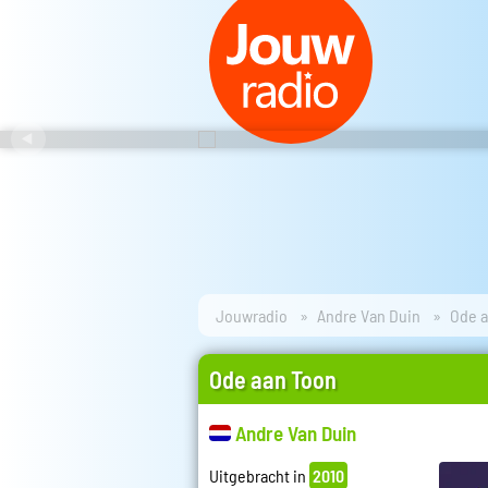
Jouwradio
Andre Van Duin
Ode a
Ode aan Toon
Andre Van Duin
Uitgebracht in
2010