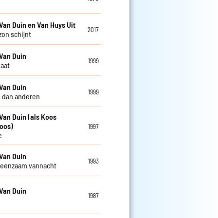
Van Duin en Van Huys Uit
2017
zon schijnt
Van Duin
1999
gaat
Van Duin
1999
 dan anderen
Van Duin (als Koos
oos)
1997
e
Van Duin
1993
 eenzaam vannacht
Van Duin
1987