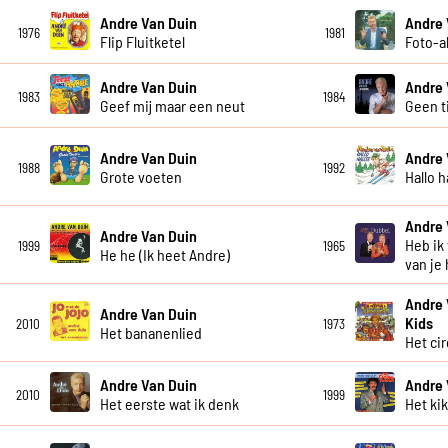
Andre Van Duin
Andre 
1976
1981
Flip Fluitketel
Foto-
Andre Van Duin
Andre 
1983
1984
Geef mij maar een neut
Geen t
Andre Van Duin
Andre 
1988
1992
Grote voeten
Hallo h
Andre 
Andre Van Duin
Heb ik
1999
1965
He he (Ik heet Andre)
van je
Andre 
Andre Van Duin
Kids
2010
1973
Het bananenlied
Het ci
Andre Van Duin
Andre 
2010
1999
Het eerste wat ik denk
Het ki