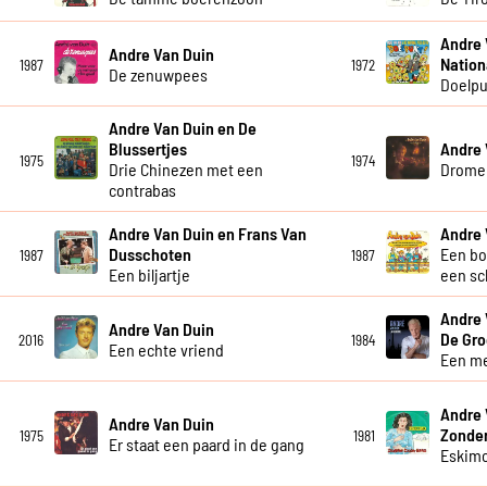
Andre 
Andre Van Duin
Nation
1987
1972
De zenuwpees
Doelpu
Andre Van Duin en De
Blussertjes
Andre 
1975
1974
Drie Chinezen met een
Drome
contrabas
Andre Van Duin en Frans Van
Andre 
Dusschoten
Een bo
1987
1987
Een biljartje
een sc
Andre 
Andre Van Duin
De Gro
2016
1984
Een echte vriend
Een me
Andre 
Andre Van Duin
Zonde
1975
1981
Er staat een paard in de gang
Eskim