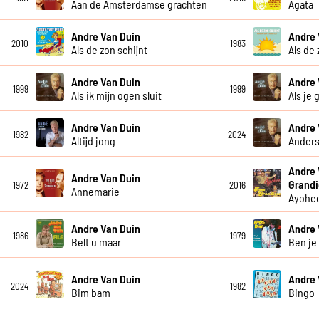
Aan de Amsterdamse grachten
Agata
Andre Van Duin
Andre 
2010
1983
Als de zon schijnt
Als de 
Andre Van Duin
Andre 
1999
1999
Als ik mijn ogen sluit
Als je 
Andre Van Duin
Andre 
1982
2024
Altijd jong
Anders
Andre 
Andre Van Duin
Grandi
1972
2016
Annemarie
Ayohe
Andre Van Duin
Andre 
1986
1979
Belt u maar
Ben je
Andre Van Duin
Andre 
2024
1982
Bim bam
Bingo