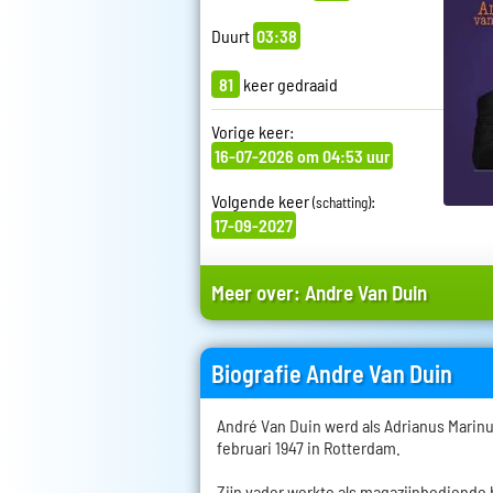
Duurt
03:38
81
keer gedraaid
Vorige keer:
16-07-2026 om 04:53 uur
Volgende keer
:
(schatting)
17-09-2027
Meer over:
Andre Van Duin
Biografie Andre Van Duin
André Van Duin werd als Adrianus Marin
februari 1947 in Rotterdam.
Zijn vader werkte als magazijnbediende