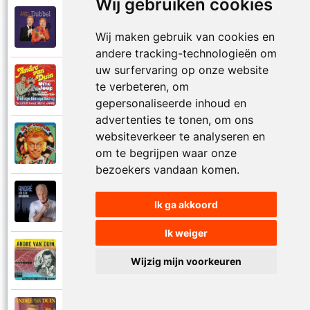
Wij gebruiken cookies
Andre Van Duin
2010
Schijt maar in me pannetje
Wij maken gebruik van cookies en
andere tracking-technologieën om
uw surfervaring op onze website
Andre Van Duin
te verbeteren, om
1977
Schrijf naar ome Joop
gepersonaliseerde inhoud en
advertenties te tonen, om ons
websiteverkeer te analyseren en
Andre Van Duin en Frans Van Dusschoten
1984
Sport
om te begrijpen waar onze
bezoekers vandaan komen.
Andre Van Duin
2024
Ik ga akkoord
Stil in de stad
Ik weiger
Andre Van Duin
Wijzig mijn voorkeuren
1965
Stoelen stoelen