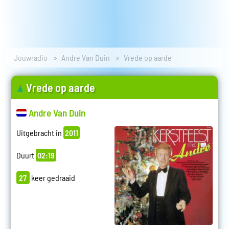
Jouwradio
Andre Van Duin
Vrede op aarde
Vrede op aarde
Andre Van Duin
Uitgebracht in
2011
Duurt
02:19
27
keer gedraaid