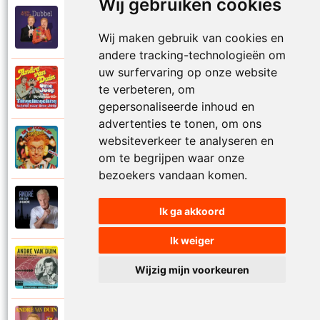
Wij gebruiken cookies
Andre Van Duin
2010
Schijt maar in me pannetje
Wij maken gebruik van cookies en
andere tracking-technologieën om
uw surfervaring op onze website
Andre Van Duin
te verbeteren, om
1977
Schrijf naar ome Joop
gepersonaliseerde inhoud en
advertenties te tonen, om ons
websiteverkeer te analyseren en
Andre Van Duin en Frans Van Dusschoten
1984
Sport
om te begrijpen waar onze
bezoekers vandaan komen.
Andre Van Duin
2024
Ik ga akkoord
Stil in de stad
Ik weiger
Andre Van Duin
1965
Wijzig mijn voorkeuren
Stoelen stoelen