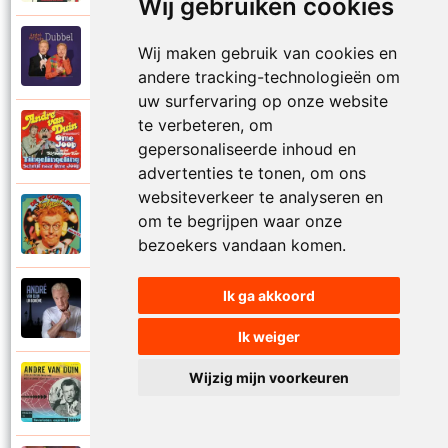
Wij gebruiken cookies
Andre Van Duin
Wij maken gebruik van cookies en
2010
Schijt maar in me pannetje
andere tracking-technologieën om
uw surfervaring op onze website
te verbeteren, om
Andre Van Duin
1977
gepersonaliseerde inhoud en
Schrijf naar ome Joop
advertenties te tonen, om ons
websiteverkeer te analyseren en
Andre Van Duin en Frans Van Dusschoten
om te begrijpen waar onze
1984
Sport
bezoekers vandaan komen.
Ik ga akkoord
Andre Van Duin
2024
Stil in de stad
Ik weiger
Wijzig mijn voorkeuren
Andre Van Duin
1965
Stoelen stoelen