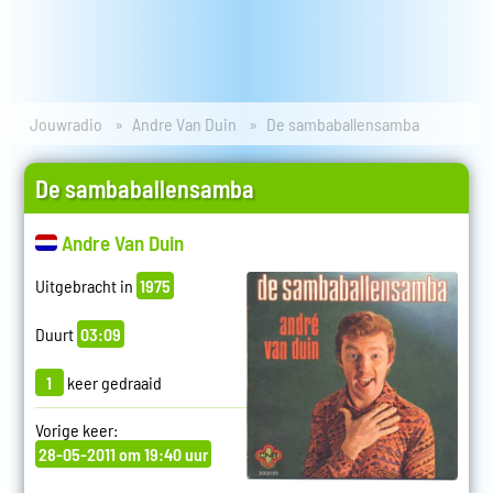
Jouwradio
Andre Van Duin
De sambaballensamba
De sambaballensamba
Andre Van Duin
Uitgebracht in
1975
Duurt
03:09
1
keer gedraaid
Vorige keer:
28-05-2011 om 19:40 uur