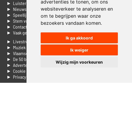
advertenties te tonen, om ons
► Luisteren naar Jouwradio
websiteverkeer te analyseren en
► Nieuws
► Speellijst
om te begrijpen waar onze
► Stem voor de Dag top 3
bezoekers vandaan komen.
► Contacteer ons
► Vaak gestelde vragen
Ik ga akkoord
► Livestream informatie
► Muziek opzoeken
Ik weiger
► Vlaamse 100 Aller tijden
► De 50 beste van...
Wijzig mijn voorkeuren
► Adverteren op Jouwradio
► Cookie voorkeuren wijzigen
► Privacyinformatie
Luister nu naar Jouwradio! De beste Nederlandstalige muziek
uit de lage landen hoor je hier al 20 jaar. In digitale kwaliteit op je
laptop, tablet of smartphone.
© Jouwradio 2006 - 2026 - alle rechten voorbehouden.
Design door
Cloudscape EP
.