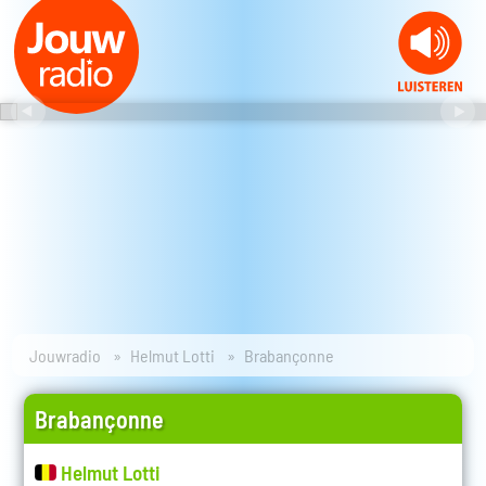
Jouwradio
Helmut Lotti
Brabançonne
Brabançonne
Helmut Lotti