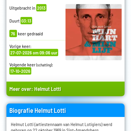
Uitgebracht in
2013
Duurt
03:13
76
keer gedraaid
Vorige keer:
27-07-2026 om 09:06 uur
Volgende keer
:
(schatting)
17-10-2026
Meer over:
Helmut Lotti
Biografie Helmut Lotti
Helmut Lotti (artiestennaam van Helmut Lotigiers) werd
geboren op 22 oktober 1969 in Sint-Amandsberg.