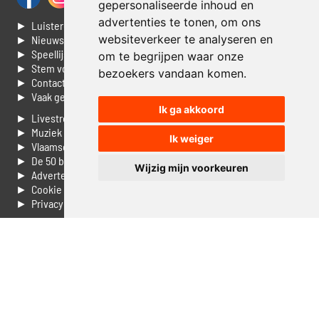
gepersonaliseerde inhoud en
advertenties te tonen, om ons
► Luisteren naar Jouwradio
websiteverkeer te analyseren en
► Nieuws
► Speellijst
om te begrijpen waar onze
► Stem voor de Dag top 3
bezoekers vandaan komen.
► Contacteer ons
► Vaak gestelde vragen
Ik ga akkoord
► Livestream informatie
► Muziek opzoeken
Ik weiger
► Vlaamse 100 Aller tijden
► De 50 beste van...
Wijzig mijn voorkeuren
► Adverteren op Jouwradio
► Cookie voorkeuren wijzigen
► Privacyinformatie
Luister nu naar Jouwradio! De beste Nederlandstalige muziek
uit de lage landen hoor je hier al 20 jaar. In digitale kwaliteit op je
laptop, tablet of smartphone.
© Jouwradio 2006 - 2026 - alle rechten voorbehouden.
Design door
Cloudscape EP
.