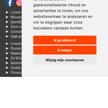
gepersonaliseerde inhoud en
advertenties te tonen, om ons
► Luisteren naar Jouwradio
websiteverkeer te analyseren en
► Nieuws
► Speellijst
om te begrijpen waar onze
► Stem voor de Dag top 3
bezoekers vandaan komen.
► Contacteer ons
► Vaak gestelde vragen
Ik ga akkoord
► Livestream informatie
► Muziek opzoeken
Ik weiger
► Vlaamse 100 Aller tijden
► De 50 beste van...
Wijzig mijn voorkeuren
► Adverteren op Jouwradio
► Cookie voorkeuren wijzigen
► Privacyinformatie
Luister nu naar Jouwradio! De beste Nederlandstalige muziek
uit de lage landen hoor je hier al 20 jaar. In digitale kwaliteit op je
laptop, tablet of smartphone.
© Jouwradio 2006 - 2026 - alle rechten voorbehouden.