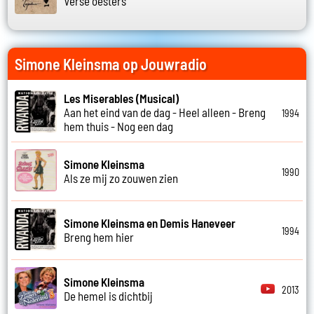
Verse oesters
Simone Kleinsma op Jouwradio
Les Miserables (Musical)
Aan het eind van de dag - Heel alleen - Breng
1994
hem thuis - Nog een dag
Simone Kleinsma
1990
Als ze mij zo zouwen zien
Simone Kleinsma en Demis Haneveer
1994
Breng hem hier
Simone Kleinsma
2013
De hemel is dichtbij