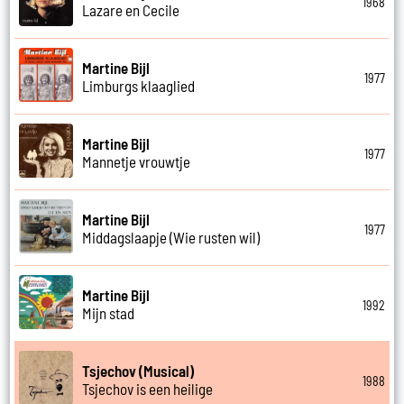
1968
Lazare en Cecile
Martine Bijl
1977
Limburgs klaaglied
Martine Bijl
1977
Mannetje vrouwtje
Martine Bijl
1977
Middagslaapje (Wie rusten wil)
Martine Bijl
1992
Mijn stad
Tsjechov (Musical)
1988
Tsjechov is een heilige