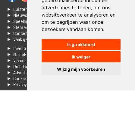
gepersonaliseerde inhoud en
advertenties te tonen, om ons
► Luisteren naar Jouwradio
websiteverkeer te analyseren en
► Nieuws
► Speellijst
om te begrijpen waar onze
► Stem voor de Dag top 3
bezoekers vandaan komen.
► Contacteer ons
► Vaak gestelde vragen
Ik ga akkoord
► Livestream informatie
► Muziek opzoeken
Ik weiger
► Vlaamse 100 Aller tijden
► De 50 beste van...
Wijzig mijn voorkeuren
► Adverteren op Jouwradio
► Cookie voorkeuren wijzigen
► Privacyinformatie
Luister nu naar Jouwradio! De beste Nederlandstalige muziek
uit de lage landen hoor je hier al 20 jaar. In digitale kwaliteit op je
laptop, tablet of smartphone.
© Jouwradio 2006 - 2026 - alle rechten voorbehouden.
Design door
Cloudscape EP
.