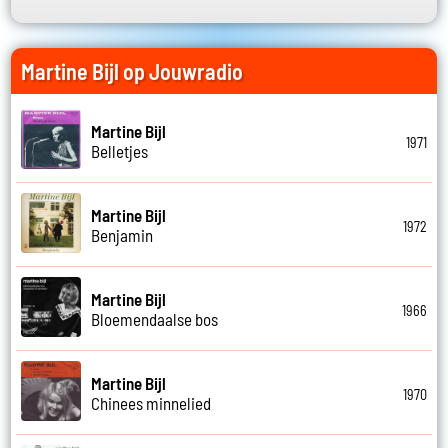
Martine Bijl op Jouwradio
Martine Bijl
1971
Belletjes
Martine Bijl
1972
Benjamin
Martine Bijl
1966
Bloemendaalse bos
Martine Bijl
1970
Chinees minnelied