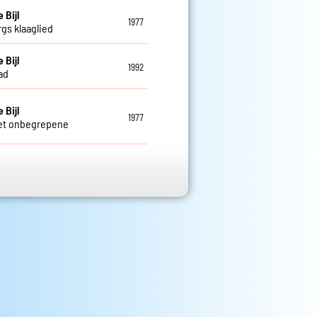
 Bijl
1977
gs klaaglied
 Bijl
1992
ad
 Bijl
1977
et onbegrepene