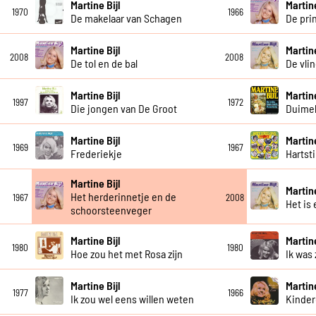
Martine Bijl
Martine
1970
1966
De makelaar van Schagen
De pri
Martine Bijl
Martine
2008
2008
De tol en de bal
De vli
Martine Bijl
Martine
1997
1972
Die jongen van De Groot
Duimel
Martine Bijl
Martine
1969
1967
Frederiekje
Hartst
Martine Bijl
Martine
Het herderinnetje en de
1967
2008
Het is
schoorsteenveger
Martine Bijl
Martine
1980
1980
Hoe zou het met Rosa zijn
Ik was
Martine Bijl
Martine
1977
1966
Ik zou wel eens willen weten
Kinder