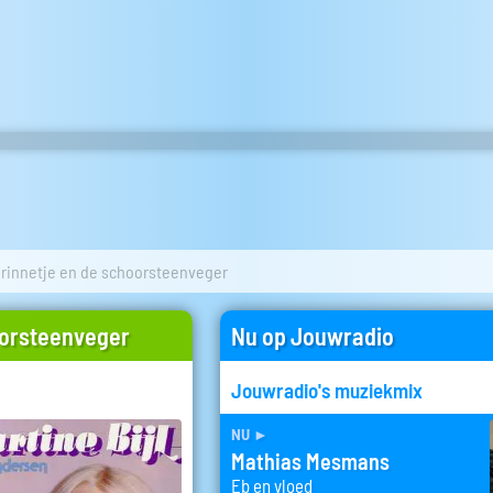
rinnetje en de schoorsteenveger
oorsteenveger
Nu op Jouwradio
Jouwradio's muziekmix
nu
►
Mathias Mesmans
Eb en vloed