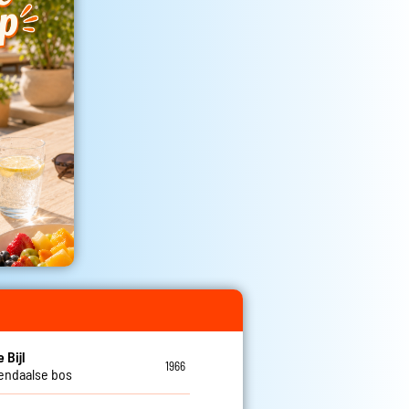
 Bijl
1966
endaalse bos