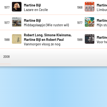
Martine Bijl
Martine
1977
1968
Lazare en Cecile
Limbur
Martine Bijl
Martine
1977
1977
Middagslaapje (Wie rusten wil)
Mijn st
Robert Long, Simone Kleinsma,
Martine
Martine Bijl en Robert Paul
1988
1988
Voor h
Vanmorgen vloog ze nog
2008