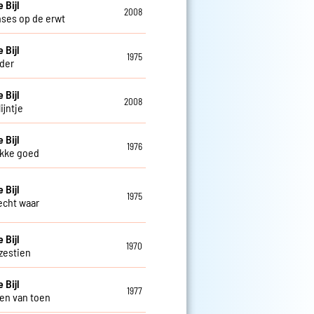
 Bijl
2008
nses op de erwt
 Bijl
1975
nder
 Bijl
2008
ijntje
 Bijl
1976
ikke goed
 Bijl
1975
 echt waar
 Bijl
1970
 zestien
 Bijl
1977
en van toen