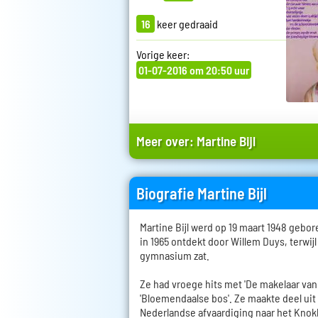
16
keer gedraaid
Vorige keer:
01-07-2016 om 20:50 uur
Meer over:
Martine Bijl
Biografie Martine Bijl
Martine Bijl werd op 19 maart 1948 gebo
in 1965 ontdekt door Willem Duys, terwijl
gymnasium zat.
Ze had vroege hits met 'De makelaar van
'Bloemendaalse bos'. Ze maakte deel ui
Nederlandse afvaardiging naar het Knokk