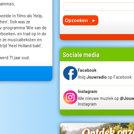
gramma's.
eelde in films als 'Help,
chen'. Ook was ze
 tv-programma 'Wie van de
erboeken, en trad op in de
e ze musicalteksten en
jd 'Heel Holland bakt'.
Sociale media
werd 71 jaar oud.
Facebook
Volg
Jouwradio
op Facebook
Instagram
Alle nieuwe muziek op
@Jouw
Instagram