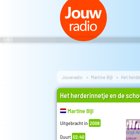
Jouwradio
Martine Bijl
Het herde
Het herderinnetje en de sch
Martine Bijl
Uitgebracht in
2008
Duurt
02:40