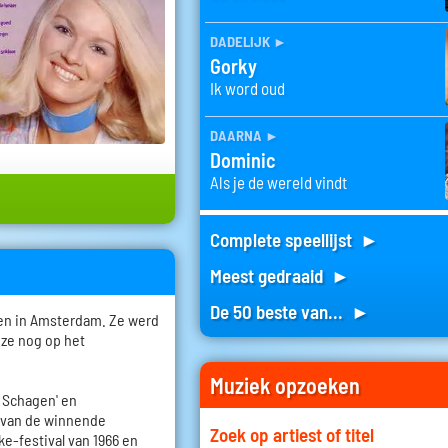
dadelijk
►
Gorky
Ik word oud
daarna
►
Dominic
Als je de wereld vindt
Complete speellijst ►
Meest gedraaid ►
De 50 beste van... ►
ren in Amsterdam. Ze werd
 ze nog op het
Muziek opzoeken
 Schagen' en
t van de winnende
Zoek op artiest of titel
e-festival van 1966 en