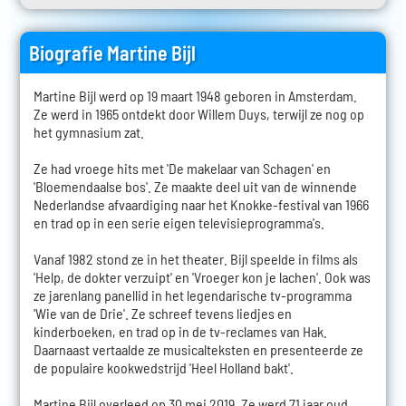
Biografie Martine Bijl
Martine Bijl werd op 19 maart 1948 geboren in Amsterdam.
Ze werd in 1965 ontdekt door Willem Duys, terwijl ze nog op
het gymnasium zat.
Ze had vroege hits met 'De makelaar van Schagen' en
'Bloemendaalse bos'. Ze maakte deel uit van de winnende
Nederlandse afvaardiging naar het Knokke-festival van 1966
en trad op in een serie eigen televisieprogramma's.
Vanaf 1982 stond ze in het theater. Bijl speelde in films als
'Help, de dokter verzuipt' en 'Vroeger kon je lachen'. Ook was
ze jarenlang panellid in het legendarische tv-programma
'Wie van de Drie'. Ze schreef tevens liedjes en
kinderboeken, en trad op in de tv-reclames van Hak.
Daarnaast vertaalde ze musicalteksten en presenteerde ze
de populaire kookwedstrijd 'Heel Holland bakt'.
Martine Bijl overleed op 30 mei 2019. Ze werd 71 jaar oud.