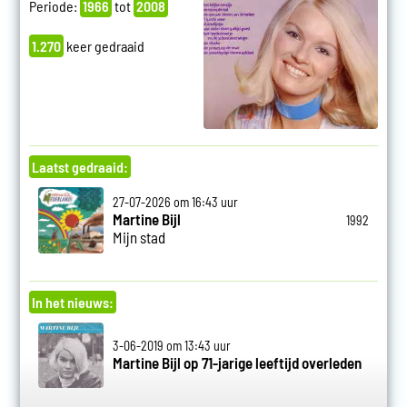
Periode:
1966
tot
2008
1.270
keer gedraaid
Laatst gedraaid:
27-07-2026 om 16:43 uur
Martine Bijl
1992
Mijn stad
In het nieuws:
3-06-2019 om 13:43 uur
Martine Bijl op 71-jarige leeftijd overleden