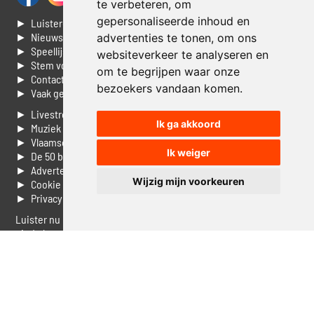
te verbeteren, om
gepersonaliseerde inhoud en
► Luisteren naar Jouwradio
► Nieuws
advertenties te tonen, om ons
► Speellijst
websiteverkeer te analyseren en
► Stem voor de Dag top 3
om te begrijpen waar onze
► Contacteer ons
bezoekers vandaan komen.
► Vaak gestelde vragen
► Livestream informatie
Ik ga akkoord
► Muziek opzoeken
► Vlaamse 100 Aller tijden
Ik weiger
► De 50 beste van...
► Adverteren op Jouwradio
Wijzig mijn voorkeuren
► Cookie voorkeuren wijzigen
► Privacyinformatie
Luister nu naar Jouwradio! De beste Nederlandstalige muziek
uit de lage landen hoor je hier al 20 jaar. In digitale kwaliteit op je
laptop, tablet of smartphone.
© Jouwradio 2006 - 2026 - alle rechten voorbehouden.
Design door
Cloudscape EP
.