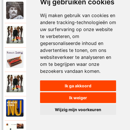
Wij gebruiken cookies
Robert Long
1979
Moederziel alleen
Wij maken gebruik van cookies en
andere tracking-technologieën om
uw surfervaring op onze website
Robert Long
1999
te verbeteren, om
Mooi waar
gepersonaliseerde inhoud en
advertenties te tonen, om ons
Robert Long
websiteverkeer te analyseren en
2002
Na zijn dood
om te begrijpen waar onze
bezoekers vandaan komen.
Robert Long
1999
Ik ga akkoord
Nog een keer
Ik weiger
Robert Long
1996
Wijzig mijn voorkeuren
Nooit goed geweest in afscheid
Robert Long