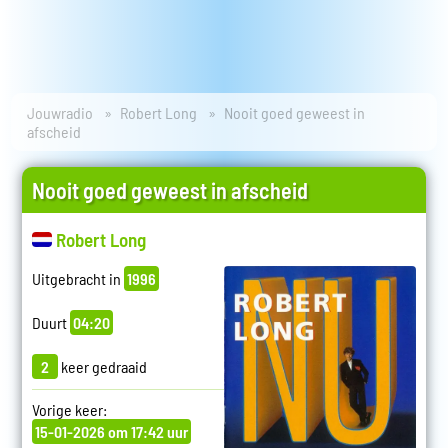
Jouwradio
Robert Long
Nooit goed geweest in
afscheid
Nooit goed geweest in afscheid
Robert Long
Uitgebracht in
1996
Duurt
04:20
2
keer gedraaid
Vorige keer:
15-01-2026 om 17:42 uur