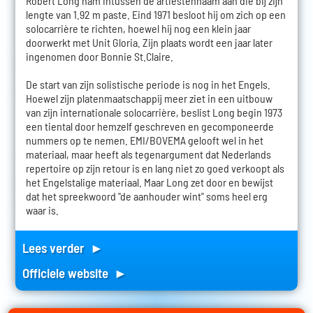
Robert Long nam intussen de artiestennaam aan die bij zijn
lengte van 1.92 m paste. Eind 1971 besloot hij om zich op een
solocarrière te richten, hoewel hij nog een klein jaar
doorwerkt met Unit Gloria. Zijn plaats wordt een jaar later
ingenomen door Bonnie St.Claire.
De start van zijn solistische periode is nog in het Engels.
Hoewel zijn platenmaatschappij meer ziet in een uitbouw
van zijn internationale solocarrière, beslist Long begin 1973
een tiental door hemzelf geschreven en gecomponeerde
nummers op te nemen. EMI/BOVEMA gelooft wel in het
materiaal, maar heeft als tegenargument dat Nederlands
repertoire op zijn retour is en lang niet zo goed verkoopt als
het Engelstalige materiaal. Maar Long zet door en bewijst
dat het spreekwoord "de aanhouder wint" soms heel erg
waar is.
Lees verder ►
Officiele website ►