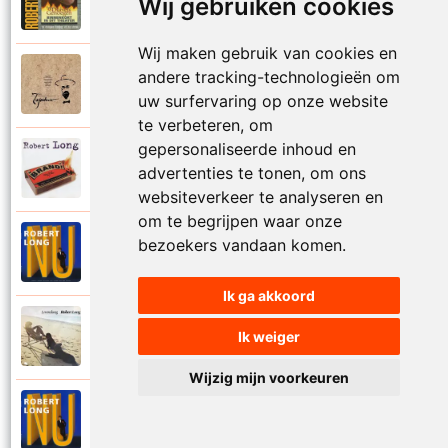
Wij gebruiken cookies
2006
Schathemelrijk
Wij maken gebruik van cookies en
Tsjechov (Musical)
andere tracking-technologieën om
1988
Schrappen
uw surfervaring op onze website
te verbeteren, om
gepersonaliseerde inhoud en
Robert Long
2002
advertenties te tonen, om ons
Seizoenen
websiteverkeer te analyseren en
om te begrijpen waar onze
Robert Long
bezoekers vandaan komen.
1996
Settela
Ik ga akkoord
Robert Long
Ik weiger
1977
Soms zou ik best
Wijzig mijn voorkeuren
Robert Long
1996
Sprookjes