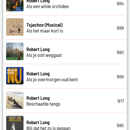
Robert Long
1994
Als een wilde orchidee
Tsjechov (Musical)
1988
Als het maar kort is
Robert Long
1983
Als je ooit weggaat
Robert Long
1996
Als je overmorgen oud bent
Robert Long
1977
Beschaafde tango
Robert Long
1985
Blij dat het zo is gegaan