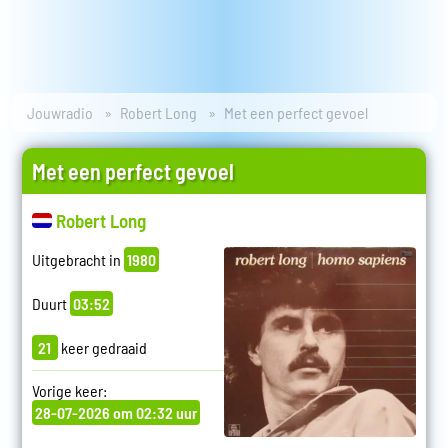
Jouwradio
Robert Long
Met een perfect gevoel
Met een perfect gevoel
Robert Long
Uitgebracht in
1980
Duurt
03:52
21
keer gedraaid
Vorige keer:
28-07-2026 om 02:32 uur