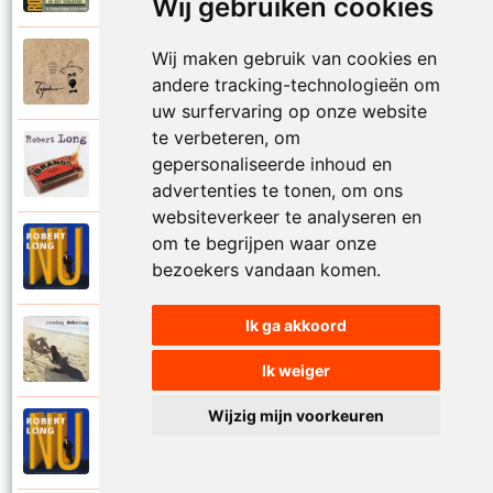
Wij gebruiken cookies
Wij maken gebruik van cookies en
Tsjechov (Musical)
1988
Schrappen
andere tracking-technologieën om
uw surfervaring op onze website
te verbeteren, om
Robert Long
gepersonaliseerde inhoud en
2002
Seizoenen
advertenties te tonen, om ons
websiteverkeer te analyseren en
om te begrijpen waar onze
Robert Long
1996
Settela
bezoekers vandaan komen.
Ik ga akkoord
Robert Long
1977
Soms zou ik best
Ik weiger
Wijzig mijn voorkeuren
Robert Long
1996
Sprookjes