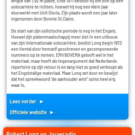
lengte van 1.92 m paste. Eind 1971 besloot hij om zich op een
solocarrière te richten, hoewel hij nog een klein jaar
doorwerkt met Unit Gloria. Zijn plaats wordt een jaar later
ingenomen door Bonnie St.Claire.
De start van zijn solistische periode is nog in het Engels.
Hoewel zijn platenmaatschappij meer ziet in een uitbouw
van zijn internationale solocarrière, beslist Long begin 1973
een tiental door hemzelf geschreven en gecomponeerde
nummers op te nemen. EMI/BOVEMA gelooft wel in het
materiaal, maar heeft als tegenargument dat Nederlands
repertoire op zijn retour is en lang niet zo goed verkoopt als
het Engelstalige materiaal. Maar Long zet door en bewijst
dat het spreekwoord "de aanhouder wint" soms heel erg
waar is.
Lees verder ►
Officiele website ►
Robert Long op Jouwradio