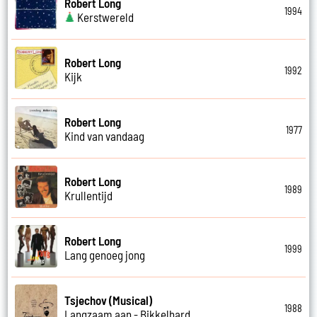
Robert Long
1994
Kerstwereld
Robert Long
1992
Kijk
Robert Long
1977
Kind van vandaag
Robert Long
1989
Krullentijd
Robert Long
1999
Lang genoeg jong
Tsjechov (Musical)
1988
Langzaam aan - Bikkelhard