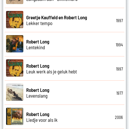
Greetje Kauffeld en Robert Long
1997
Lekker tempo
Robert Long
1994
Lentekind
Robert Long
1997
Leuk werk als je geluk hebt
Robert Long
1977
Levenslang
Robert Long
2006
Liedje voor als ik