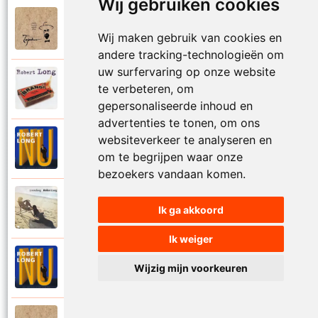
Wij gebruiken cookies
Tsjechov (Musical)
1988
Schrappen
Wij maken gebruik van cookies en
andere tracking-technologieën om
uw surfervaring op onze website
Robert Long
te verbeteren, om
2002
Seizoenen
gepersonaliseerde inhoud en
advertenties te tonen, om ons
websiteverkeer te analyseren en
Robert Long
1996
Settela
om te begrijpen waar onze
bezoekers vandaan komen.
Robert Long
1977
Ik ga akkoord
Soms zou ik best
Ik weiger
Robert Long
Wijzig mijn voorkeuren
1996
Sprookjes