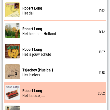
Robert Long
1992
Het dal
Robert Long
1983
Het heet hier Holland
Robert Long
1997
Het is jouw schuld
Tsjechov (Musical)
1988
Het is niets
Robert Long
2002
Het laatste jaar