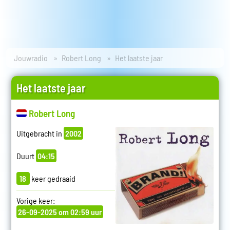
Jouwradio
Robert Long
Het laatste jaar
Het laatste jaar
Robert Long
Uitgebracht in
2002
Duurt
04:15
18
keer gedraaid
Vorige keer:
26-09-2025 om 02:59 uur