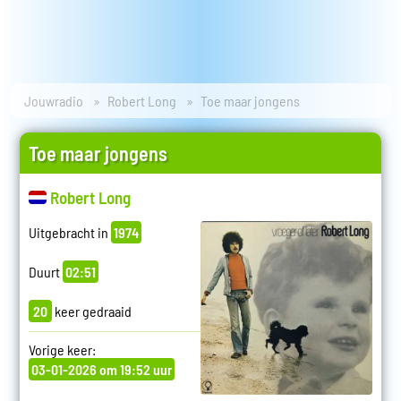
Jouwradio
Robert Long
Toe maar jongens
Toe maar jongens
Robert Long
Uitgebracht in
1974
Duurt
02:51
20
keer gedraaid
Vorige keer:
03-01-2026 om 19:52 uur