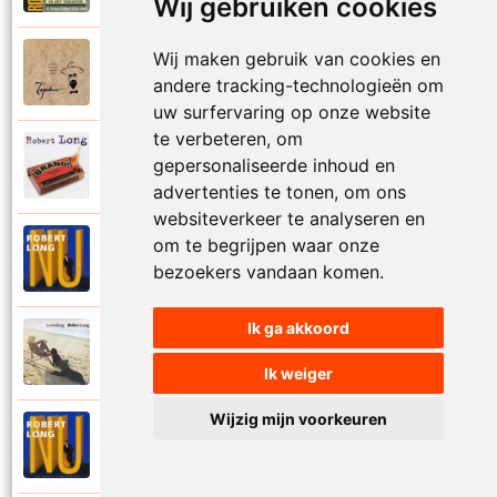
Wij gebruiken cookies
Wij maken gebruik van cookies en
Tsjechov (Musical)
1988
Schrappen
andere tracking-technologieën om
uw surfervaring op onze website
te verbeteren, om
Robert Long
gepersonaliseerde inhoud en
2002
Seizoenen
advertenties te tonen, om ons
websiteverkeer te analyseren en
om te begrijpen waar onze
Robert Long
1996
Settela
bezoekers vandaan komen.
Ik ga akkoord
Robert Long
1977
Soms zou ik best
Ik weiger
Wijzig mijn voorkeuren
Robert Long
1996
Sprookjes