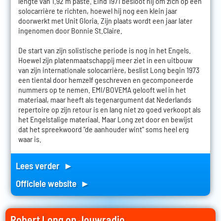
lengte van 1.92 m paste. Eind 1971 besloot hij om zich op een
solocarrière te richten, hoewel hij nog een klein jaar
doorwerkt met Unit Gloria. Zijn plaats wordt een jaar later
ingenomen door Bonnie St.Claire.
De start van zijn solistische periode is nog in het Engels.
Hoewel zijn platenmaatschappij meer ziet in een uitbouw
van zijn internationale solocarrière, beslist Long begin 1973
een tiental door hemzelf geschreven en gecomponeerde
nummers op te nemen. EMI/BOVEMA gelooft wel in het
materiaal, maar heeft als tegenargument dat Nederlands
repertoire op zijn retour is en lang niet zo goed verkoopt als
het Engelstalige materiaal. Maar Long zet door en bewijst
dat het spreekwoord "de aanhouder wint" soms heel erg
waar is.
Lees verder ►
Officiele website ►
Robert Long op Jouwradio