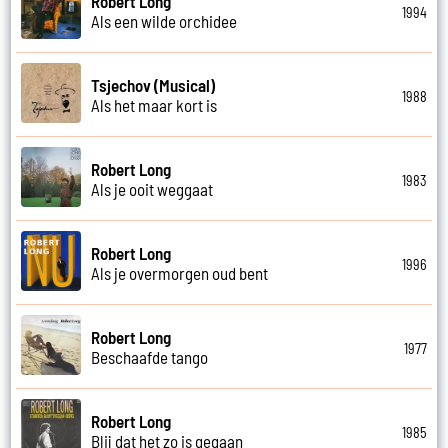
Robert Long
1994
Als een wilde orchidee
Tsjechov (Musical)
1988
Als het maar kort is
Robert Long
1983
Als je ooit weggaat
Robert Long
1996
Als je overmorgen oud bent
Robert Long
1977
Beschaafde tango
Robert Long
1985
Blij dat het zo is gegaan