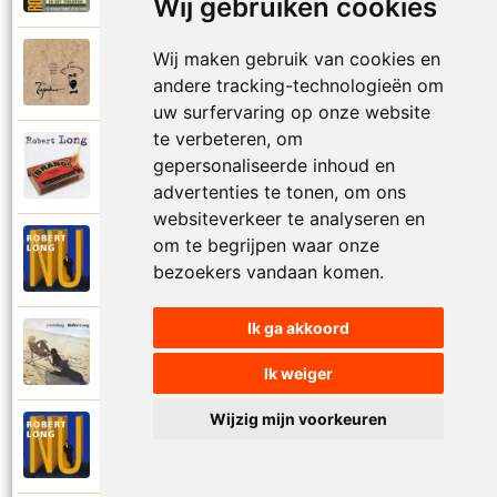
Wij gebruiken cookies
Wij maken gebruik van cookies en
Tsjechov (Musical)
1988
Schrappen
andere tracking-technologieën om
uw surfervaring op onze website
te verbeteren, om
Robert Long
gepersonaliseerde inhoud en
2002
Seizoenen
advertenties te tonen, om ons
websiteverkeer te analyseren en
om te begrijpen waar onze
Robert Long
1996
Settela
bezoekers vandaan komen.
Ik ga akkoord
Robert Long
1977
Soms zou ik best
Ik weiger
Wijzig mijn voorkeuren
Robert Long
1996
Sprookjes