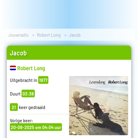
Jouwradio
Robert Long
Jacob
Jacob
Robert Long
Uitgebracht in
1977
Duurt
03:38
21
keer gedraaid
Vorige keer:
20-09-2025 om 04:04 uur