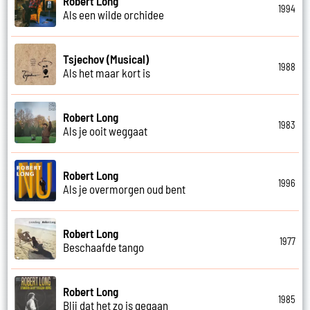
Robert Long
1994
Als een wilde orchidee
Tsjechov (Musical)
1988
Als het maar kort is
Robert Long
1983
Als je ooit weggaat
Robert Long
1996
Als je overmorgen oud bent
Robert Long
1977
Beschaafde tango
Robert Long
1985
Blij dat het zo is gegaan