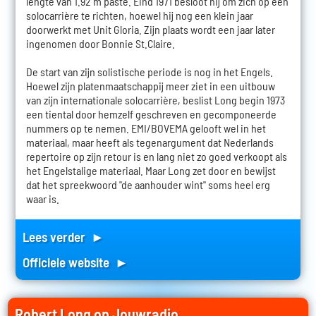
lengte van 1.92 m paste. Eind 1971 besloot hij om zich op een
solocarrière te richten, hoewel hij nog een klein jaar
doorwerkt met Unit Gloria. Zijn plaats wordt een jaar later
ingenomen door Bonnie St.Claire.
De start van zijn solistische periode is nog in het Engels.
Hoewel zijn platenmaatschappij meer ziet in een uitbouw
van zijn internationale solocarrière, beslist Long begin 1973
een tiental door hemzelf geschreven en gecomponeerde
nummers op te nemen. EMI/BOVEMA gelooft wel in het
materiaal, maar heeft als tegenargument dat Nederlands
repertoire op zijn retour is en lang niet zo goed verkoopt als
het Engelstalige materiaal. Maar Long zet door en bewijst
dat het spreekwoord "de aanhouder wint" soms heel erg
waar is.
Lees verder ►
Officiele website ►
Robert Long op Jouwradio