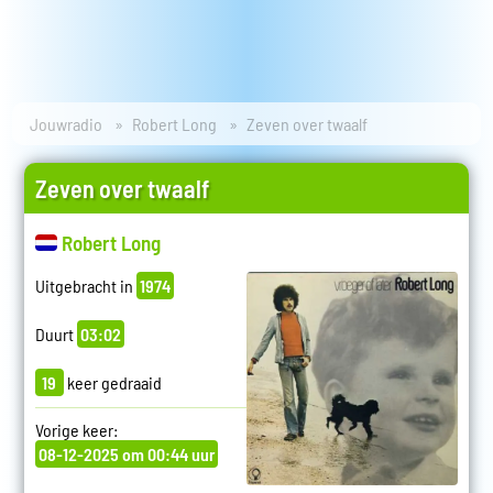
Jouwradio
Robert Long
Zeven over twaalf
Zeven over twaalf
Robert Long
Uitgebracht in
1974
Duurt
03:02
19
keer gedraaid
Vorige keer:
08-12-2025 om 00:44 uur