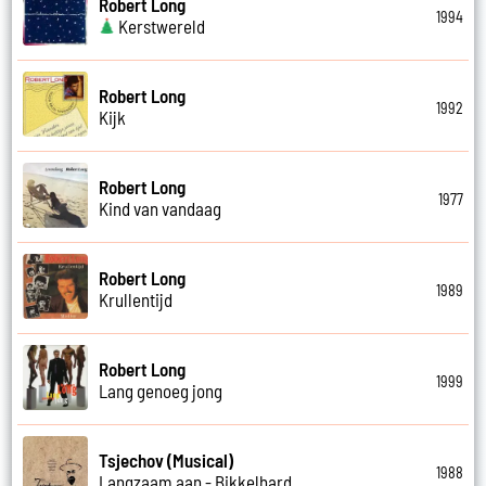
Robert Long
1994
Kerstwereld
Robert Long
1992
Kijk
Robert Long
1977
Kind van vandaag
Robert Long
1989
Krullentijd
Robert Long
1999
Lang genoeg jong
Tsjechov (Musical)
1988
Langzaam aan - Bikkelhard