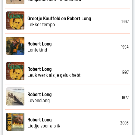
Greetje Kauffeld en Robert Long
1997
Lekker tempo
Robert Long
1994
Lentekind
Robert Long
1997
Leuk werk als je geluk hebt
Robert Long
1977
Levenslang
Robert Long
2006
Liedje voor als ik