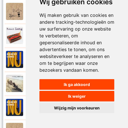
Wij gebruiken cookies
Tsjechov (Musical)
1988
Schrappen
Wij maken gebruik van cookies en
andere tracking-technologieën om
uw surfervaring op onze website
Robert Long
te verbeteren, om
2002
Seizoenen
gepersonaliseerde inhoud en
advertenties te tonen, om ons
websiteverkeer te analyseren en
Robert Long
1996
Settela
om te begrijpen waar onze
bezoekers vandaan komen.
Robert Long
1977
Ik ga akkoord
Soms zou ik best
Ik weiger
Robert Long
Wijzig mijn voorkeuren
1996
Sprookjes