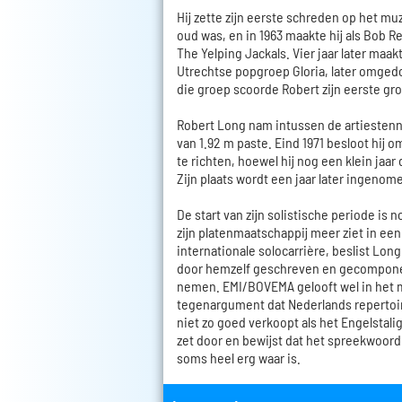
Hij zette zijn eerste schreden op het muzi
oud was, en in 1963 maakte hij als Bob R
The Yelping Jackals. Vier jaar later maak
Utrechtse popgroep Gloria, later omgedoo
die groep scoorde Robert zijn eerste gro
Robert Long nam intussen de artiestenna
van 1.92 m paste. Eind 1971 besloot hij o
te richten, hoewel hij nog een klein jaar
Zijn plaats wordt een jaar later ingenom
De start van zijn solistische periode is 
zijn platenmaatschappij meer ziet in een
internationale solocarrière, beslist Long
door hemzelf geschreven en gecompon
nemen. EMI/BOVEMA gelooft wel in het ma
tegenargument dat Nederlands repertoire
niet zo goed verkoopt als het Engelstali
zet door en bewijst dat het spreekwoord
soms heel erg waar is.