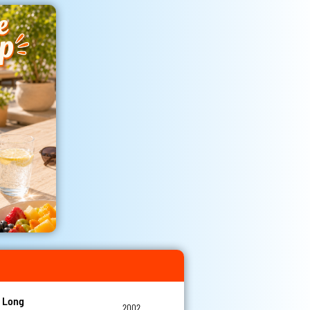
 Long
2002