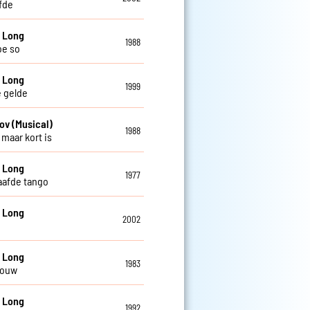
efde
 Long
1988
joe so
 Long
1999
e gelde
ov (Musical)
1988
 maar kort is
 Long
1977
afde tango
 Long
2002
 Long
1983
rouw
 Long
1992