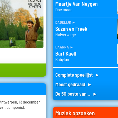
Maartje Van Neygen
Doe maar
dadelijk
►
Suzan en Freek
Halverwege
daarna
►
Bart Kaell
Babylon
Complete speellijst ►
Meest gedraaid ►
De 50 beste van... ►
- Antwerpen, 13 december
ver, componist,
Muziek opzoeken