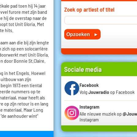
kale pad toen hij 14 jaar
Zoek op artiest of titel
evvel furore met zijn band
te hij de overstap naar de
pt tot Unit Gloria. Met
te hits.
am aan die bij zijn lengte
m zich op een solocarrière
 doorwerkt met Unit Gloria.
en door Bonnie St.Claire.
Sociale media
nog in het Engels. Hoewel
 uitbouw van zijn
Facebook
 begin 1973 een tiental
eerde nummers op te
Volg
Jouwradio
op Facebook
teriaal, maar heeft als
 op zijn retour is en lang
Instagram
ge materiaal. Maar Long
Alle nieuwe muziek op
@Jouw
 "de aanhouder wint"
Instagram