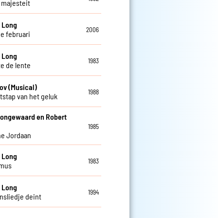
 majesteit
 Long
2006
de februari
 Long
1983
te de lente
ov (Musical)
1988
tstap van het geluk
Jongewaard en Robert
1985
jne Jordaan
 Long
1983
 mus
 Long
1994
nsliedje deint