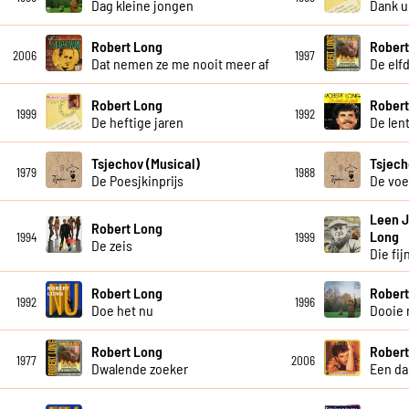
Dag kleine jongen
Dank u
Robert Long
Robert
2006
1997
Dat nemen ze me nooit meer af
De elf
Robert Long
Robert
1999
1992
De heftige jaren
De len
Tsjechov (Musical)
Tsjech
1979
1988
De Poesjkinprijs
De voe
Leen 
Robert Long
Long
1994
1999
De zeis
Die fi
Robert Long
Robert
1992
1996
Doe het nu
Dooie
Robert Long
Robert
1977
2006
Dwalende zoeker
Een da