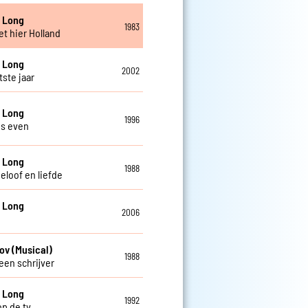
 Long
1983
et hier Holland
 Long
2002
tste jaar
 Long
1996
s even
 Long
1988
eloof en liefde
 Long
2006
ov (Musical)
1988
een schrijver
 Long
1992
op de tv