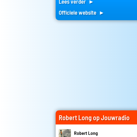
Lees verder ►
Officiele website ►
Robert Long op Jouwradio
Robert Long