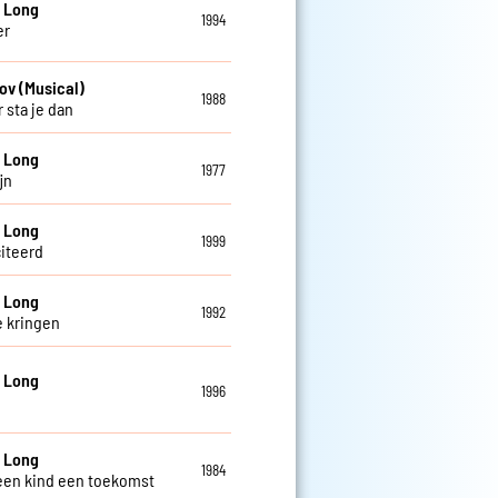
 Long
1994
er
ov (Musical)
1988
 sta je dan
 Long
1977
ijn
 Long
1999
citeerd
 Long
1992
 kringen
 Long
1996
 Long
1984
een kind een toekomst