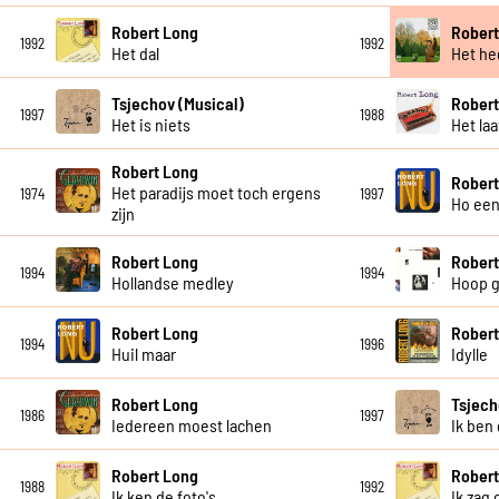
Robert Long
Robert
1992
1992
Het dal
Het he
Tsjechov (Musical)
Robert
1997
1988
Het is niets
Het laa
Robert Long
Robert
Het paradijs moet toch ergens
1974
1997
Ho een
zijn
Robert Long
Robert
1994
1994
Hollandse medley
Hoop g
Robert Long
Robert
1994
1996
Huil maar
Idylle
Robert Long
Tsjech
1986
1997
Iedereen moest lachen
Ik ben 
Robert Long
Robert
1988
1992
Ik ken de foto's
Ik zag 