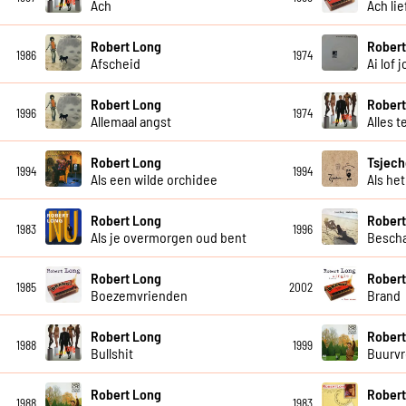
Ach
Ach li
Robert Long
Robert
1986
1974
Afscheid
Ai lof 
Robert Long
Robert
1996
1974
Allemaal angst
Alles t
Robert Long
Tsjech
1994
1994
Als een wilde orchidee
Als het
Robert Long
Robert
1983
1996
Als je overmorgen oud bent
Bescha
Robert Long
Robert
1985
2002
Boezemvrienden
Brand
Robert Long
Robert
1988
1999
Bullshit
Buurv
Robert Long
Robert
1988
1983