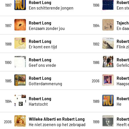
Robert Long
Robert
1997
1996
Een schitterende jongen
Een st
Robert Long
Tsjech
1997
1994
Eenzaam zonder jou
En daar
Robert Long
Robert
1988
1992
Er komt een tijd
Flink z
Robert Long
Robert
1990
1986
Geef ons vrede
Gefeli
Robert Long
Robert
1985
2006
Gotterdammerung
Haagse
Robert Long
Robert
1994
1989
Hartstocht
He
Willeke Alberti en Robert Long
Robert
2006
1999
He niet zoenen op het zebrapad
Heeft 