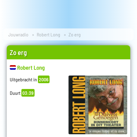
Jouwradio
Robert Long
Zo erg
Zo erg
Robert Long
Uitgebracht in
2006
Duurt
03:39