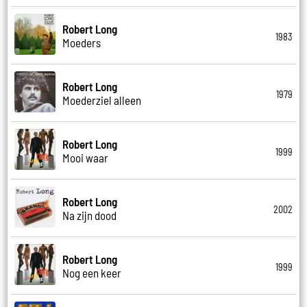
Robert Long
1983
Moeders
Robert Long
1979
Moederziel alleen
Robert Long
1999
Mooi waar
Robert Long
2002
Na zijn dood
Robert Long
1999
Nog een keer