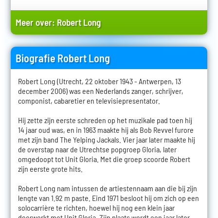
Meer over:
Robert Long
Biografie Robert Long
Robert Long (Utrecht, 22 oktober 1943 - Antwerpen, 13
december 2006) was een Nederlands zanger, schrijver,
componist, cabaretier en televisiepresentator.
Hij zette zijn eerste schreden op het muzikale pad toen hij
14 jaar oud was, en in 1963 maakte hij als Bob Revvel furore
met zijn band The Yelping Jackals. Vier jaar later maakte hij
de overstap naar de Utrechtse popgroep Gloria, later
omgedoopt tot Unit Gloria. Met die groep scoorde Robert
zijn eerste grote hits.
Robert Long nam intussen de artiestennaam aan die bij zijn
lengte van 1.92 m paste. Eind 1971 besloot hij om zich op een
solocarrière te richten, hoewel hij nog een klein jaar
doorwerkt met Unit Gloria. Zijn plaats wordt een jaar later