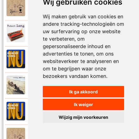
Wij gebruiken cookies
Tsjechov (Musical)
1988
Schrappen
Wij maken gebruik van cookies en
andere tracking-technologieën om
Robert Long
uw surfervaring op onze website
2002
Seizoenen
te verbeteren, om
gepersonaliseerde inhoud en
advertenties te tonen, om ons
Robert Long
1996
websiteverkeer te analyseren en
Settela
om te begrijpen waar onze
bezoekers vandaan komen.
Robert Long
1977
Soms zou ik best
Ik ga akkoord
Ik weiger
Robert Long
1996
Sprookjes
Wijzig mijn voorkeuren
Tsjechov (Musical)
1988