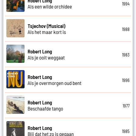
Robert Long
1994
Als een wilde orchidee
Tsjechov (Musical)
1988
Als het maar kort is
Robert Long
1983
Als je ooit weggaat
Robert Long
1996
Als je overmorgen oud bent
Robert Long
1977
Beschaafde tango
Robert Long
1985
Blij dat het zo is gegaan