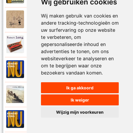
Wij gebruiken cookies
Wij maken gebruik van cookies en
Tsjechov (Musical)
1988
Schrappen
andere tracking-technologieën om
uw surfervaring op onze website
te verbeteren, om
Robert Long
gepersonaliseerde inhoud en
2002
Seizoenen
advertenties te tonen, om ons
websiteverkeer te analyseren en
om te begrijpen waar onze
Robert Long
1996
Settela
bezoekers vandaan komen.
Ik ga akkoord
Robert Long
1977
Soms zou ik best
Ik weiger
Wijzig mijn voorkeuren
Robert Long
1996
Sprookjes