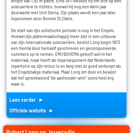
lengte van 1.92 m paste. Eind 1971 besloot hij om zich op een
solocarrière te richten, hoewel hij nog een klein jaar
doorwerkt met Unit Gloria. Zijn plaats wordt een jaar later
ingenomen door Bonnie St.Claire.
De start van zijn solistische periode is nog in het Engels.
Hoewel zijn platenmaatschappij meer ziet in een uitbouw
van zijn internationale solocarrière, beslist Long begin 1973
een tiental door hemzelf geschreven en gecomponeerde
nummers op te nemen. EMI/BOVEMA gelooft wel in het
materiaal, maar heeft als tegenargument dat Nederlands
repertoire op zijn retour is en lang niet zo goed verkoopt als
het Engelstalige materiaal. Maar Long zet door en bewijst
dat het spreekwoord "de aanhouder wint" soms heel erg
waar is.
Lees verder ►
Officiele website ►
Robert Long op Jouwradio