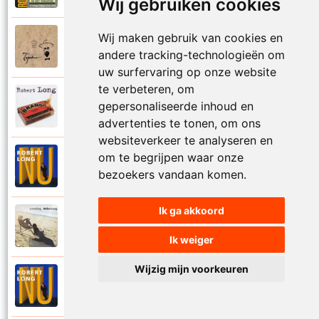
Wij gebruiken cookies
Wij maken gebruik van cookies en
Tsjechov (Musical)
1988
Schrappen
andere tracking-technologieën om
uw surfervaring op onze website
te verbeteren, om
Robert Long
gepersonaliseerde inhoud en
2002
Seizoenen
advertenties te tonen, om ons
websiteverkeer te analyseren en
om te begrijpen waar onze
Robert Long
1996
Settela
bezoekers vandaan komen.
Ik ga akkoord
Robert Long
1977
Soms zou ik best
Ik weiger
Wijzig mijn voorkeuren
Robert Long
1996
Sprookjes