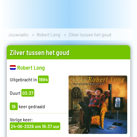
Jouwradio
Robert Long
Zilver tussen het goud
Zilver tussen het goud
Robert Long
Uitgebracht in
1994
Duurt
03:37
19
keer gedraaid
Vorige keer:
24-06-2026 om 19:37 uur