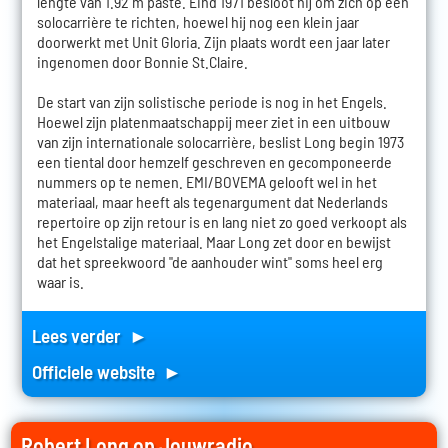
lengte van 1.92 m paste. Eind 1971 besloot hij om zich op een
solocarrière te richten, hoewel hij nog een klein jaar
doorwerkt met Unit Gloria. Zijn plaats wordt een jaar later
ingenomen door Bonnie St.Claire.
De start van zijn solistische periode is nog in het Engels.
Hoewel zijn platenmaatschappij meer ziet in een uitbouw
van zijn internationale solocarrière, beslist Long begin 1973
een tiental door hemzelf geschreven en gecomponeerde
nummers op te nemen. EMI/BOVEMA gelooft wel in het
materiaal, maar heeft als tegenargument dat Nederlands
repertoire op zijn retour is en lang niet zo goed verkoopt als
het Engelstalige materiaal. Maar Long zet door en bewijst
dat het spreekwoord "de aanhouder wint" soms heel erg
waar is.
Lees verder ►
Officiele website ►
Robert Long op Jouwradio