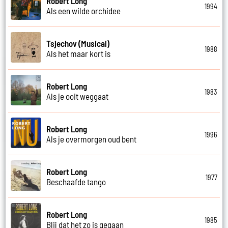
Robert Long
1994
Als een wilde orchidee
Tsjechov (Musical)
1988
Als het maar kort is
Robert Long
1983
Als je ooit weggaat
Robert Long
1996
Als je overmorgen oud bent
Robert Long
1977
Beschaafde tango
Robert Long
1985
Blij dat het zo is gegaan