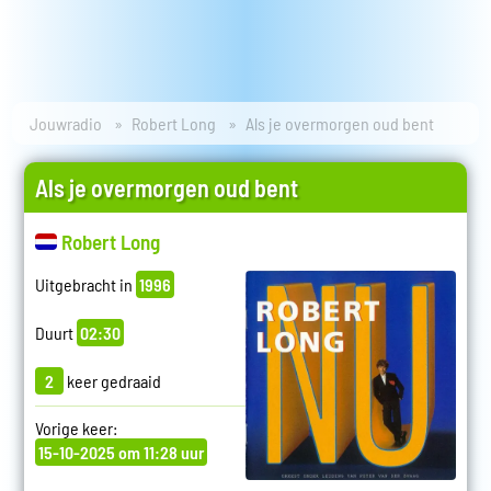
Jouwradio
Robert Long
Als je overmorgen oud bent
Als je overmorgen oud bent
Robert Long
Uitgebracht in
1996
Duurt
02:30
2
keer gedraaid
Vorige keer:
15-10-2025 om 11:28 uur