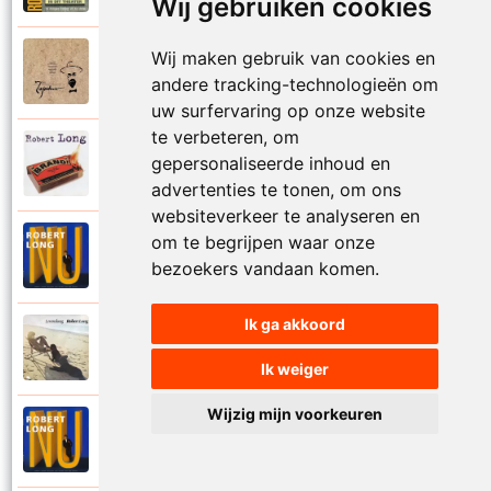
Wij gebruiken cookies
Wij maken gebruik van cookies en
Tsjechov (Musical)
1988
Schrappen
andere tracking-technologieën om
uw surfervaring op onze website
te verbeteren, om
Robert Long
gepersonaliseerde inhoud en
2002
Seizoenen
advertenties te tonen, om ons
websiteverkeer te analyseren en
om te begrijpen waar onze
Robert Long
1996
Settela
bezoekers vandaan komen.
Ik ga akkoord
Robert Long
1977
Soms zou ik best
Ik weiger
Wijzig mijn voorkeuren
Robert Long
1996
Sprookjes