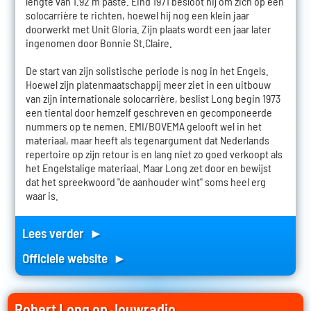
lengte van 1.92 m paste. Eind 1971 besloot hij om zich op een
solocarrière te richten, hoewel hij nog een klein jaar
doorwerkt met Unit Gloria. Zijn plaats wordt een jaar later
ingenomen door Bonnie St.Claire.
De start van zijn solistische periode is nog in het Engels.
Hoewel zijn platenmaatschappij meer ziet in een uitbouw
van zijn internationale solocarrière, beslist Long begin 1973
een tiental door hemzelf geschreven en gecomponeerde
nummers op te nemen. EMI/BOVEMA gelooft wel in het
materiaal, maar heeft als tegenargument dat Nederlands
repertoire op zijn retour is en lang niet zo goed verkoopt als
het Engelstalige materiaal. Maar Long zet door en bewijst
dat het spreekwoord "de aanhouder wint" soms heel erg
waar is.
Lees verder ►
Officiele website ►
Robert Long op Jouwradio