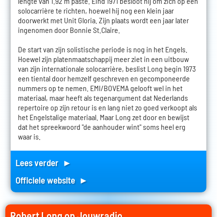
lengte van 1.92 m paste. Eind 1971 besloot hij om zich op een
solocarrière te richten, hoewel hij nog een klein jaar
doorwerkt met Unit Gloria. Zijn plaats wordt een jaar later
ingenomen door Bonnie St.Claire.
De start van zijn solistische periode is nog in het Engels.
Hoewel zijn platenmaatschappij meer ziet in een uitbouw
van zijn internationale solocarrière, beslist Long begin 1973
een tiental door hemzelf geschreven en gecomponeerde
nummers op te nemen. EMI/BOVEMA gelooft wel in het
materiaal, maar heeft als tegenargument dat Nederlands
repertoire op zijn retour is en lang niet zo goed verkoopt als
het Engelstalige materiaal. Maar Long zet door en bewijst
dat het spreekwoord "de aanhouder wint" soms heel erg
waar is.
Lees verder ►
Officiele website ►
Robert Long op Jouwradio