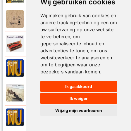
Wij gebruiken cookies
Wij maken gebruik van cookies en
Tsjechov (Musical)
1988
Schrappen
andere tracking-technologieën om
uw surfervaring op onze website
te verbeteren, om
Robert Long
gepersonaliseerde inhoud en
2002
Seizoenen
advertenties te tonen, om ons
websiteverkeer te analyseren en
om te begrijpen waar onze
Robert Long
1996
Settela
bezoekers vandaan komen.
Ik ga akkoord
Robert Long
1977
Soms zou ik best
Ik weiger
Wijzig mijn voorkeuren
Robert Long
1996
Sprookjes