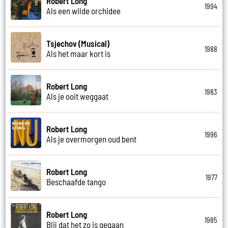
Robert Long
1994
Als een wilde orchidee
Tsjechov (Musical)
1988
Als het maar kort is
Robert Long
1983
Als je ooit weggaat
Robert Long
1996
Als je overmorgen oud bent
Robert Long
1977
Beschaafde tango
Robert Long
1985
Blij dat het zo is gegaan