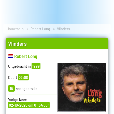
Jouwradio
Robert Long
Vlinders
Vlinders
Robert Long
Uitgebracht in
1999
Duurt
03:08
18
keer gedraaid
Vorige keer:
02-10-2025 om 01:54 uur