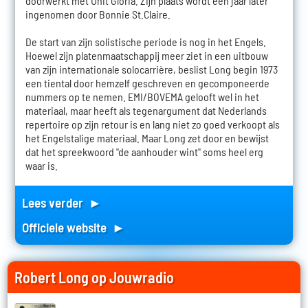
doorwerkt met Unit Gloria. Zijn plaats wordt een jaar later
ingenomen door Bonnie St.Claire.
De start van zijn solistische periode is nog in het Engels.
Hoewel zijn platenmaatschappij meer ziet in een uitbouw
van zijn internationale solocarrière, beslist Long begin 1973
een tiental door hemzelf geschreven en gecomponeerde
nummers op te nemen. EMI/BOVEMA gelooft wel in het
materiaal, maar heeft als tegenargument dat Nederlands
repertoire op zijn retour is en lang niet zo goed verkoopt als
het Engelstalige materiaal. Maar Long zet door en bewijst
dat het spreekwoord "de aanhouder wint" soms heel erg
waar is.
Lees verder ►
Officiele website ►
Robert Long op Jouwradio