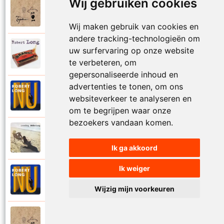
Wij gebruiken cookies
Tsjechov (Musical)
1988
Schrappen
Wij maken gebruik van cookies en
andere tracking-technologieën om
Robert Long
uw surfervaring op onze website
2002
Seizoenen
te verbeteren, om
gepersonaliseerde inhoud en
advertenties te tonen, om ons
Robert Long
1996
websiteverkeer te analyseren en
Settela
om te begrijpen waar onze
bezoekers vandaan komen.
Robert Long
1977
Soms zou ik best
Ik ga akkoord
Ik weiger
Robert Long
1996
Sprookjes
Wijzig mijn voorkeuren
Tsjechov (Musical)
1988