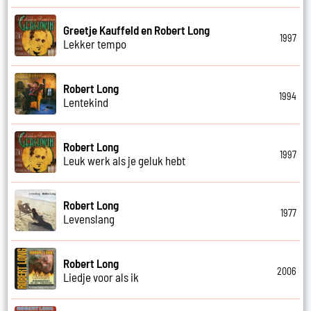
Greetje Kauffeld en Robert Long
1997
Lekker tempo
Robert Long
1994
Lentekind
Robert Long
1997
Leuk werk als je geluk hebt
Robert Long
1977
Levenslang
Robert Long
2006
Liedje voor als ik