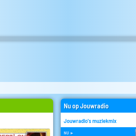
Nu op Jouwradio
Jouwradio's muziekmix
nu
►