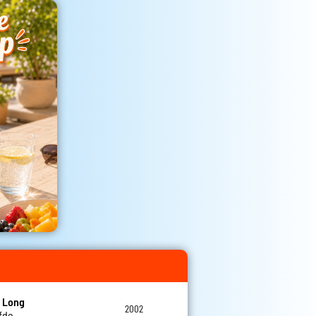
 Long
2002
efde