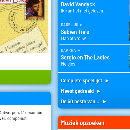
David Vandyck
Ik kan het niet geloven
dadelijk
►
Sabien Tiels
Man of vrouw
daarna
►
Sergio en The Ladies
Meisjes
Complete speellijst ►
Meest gedraaid ►
De 50 beste van... ►
- Antwerpen, 13 december
ver, componist,
Muziek opzoeken