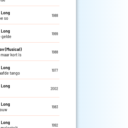
 Long
1988
joe so
 Long
1999
e gelde
ov (Musical)
1988
 maar kort is
 Long
1977
afde tango
 Long
2002
 Long
1983
rouw
 Long
1992
 majesteit