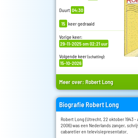
Duurt
04:30
15
keer gedraaid
Vorige keer:
29-11-2025 om 02:21 uur
Volgende keer
:
(schatting)
15-10-2026
Meer over:
Robert Long
Biografie Robert Long
Robert Long (Utrecht, 22 oktober 1943 
2006) was een Nederlands zanger, schrij
cabaretier en televisiepresentator.