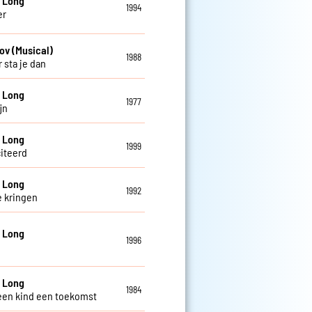
 Long
1994
er
ov (Musical)
1988
 sta je dan
 Long
1977
ijn
 Long
1999
citeerd
 Long
1992
 kringen
 Long
1996
 Long
1984
een kind een toekomst