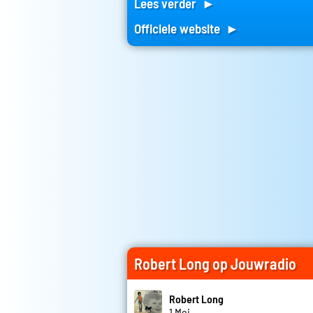
Lees verder ►
Officiele website ►
Robert Long op Jouwradio
Robert Long
1 Mei