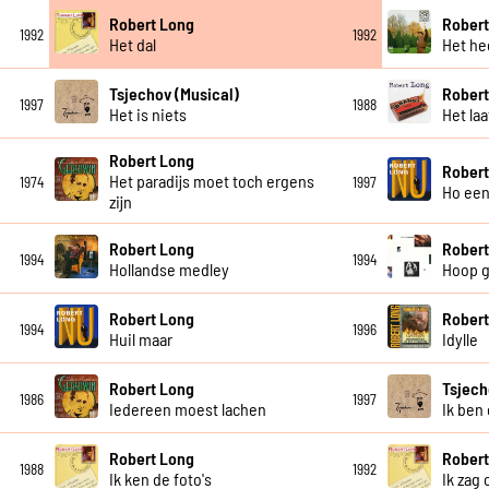
Robert Long
Robert
1992
1992
Het dal
Het he
Tsjechov (Musical)
Robert
1997
1988
Het is niets
Het laa
Robert Long
Robert
Het paradijs moet toch ergens
1974
1997
Ho een
zijn
Robert Long
Robert
1994
1994
Hollandse medley
Hoop g
Robert Long
Robert
1994
1996
Huil maar
Idylle
Robert Long
Tsjech
1986
1997
Iedereen moest lachen
Ik ben 
Robert Long
Robert
1988
1992
Ik ken de foto's
Ik zag 