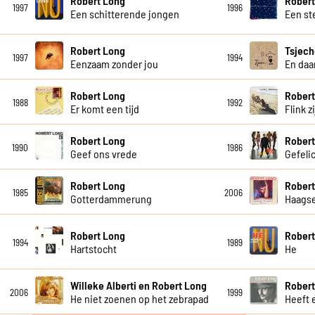
Robert Long
Robert
1997
1996
Een schitterende jongen
Een st
Robert Long
Tsjech
1997
1994
Eenzaam zonder jou
En daar
Robert Long
Robert
1988
1992
Er komt een tijd
Flink z
Robert Long
Robert
1990
1986
Geef ons vrede
Gefeli
Robert Long
Robert
1985
2006
Gotterdammerung
Haagse
Robert Long
Robert
1994
1989
Hartstocht
He
Willeke Alberti en Robert Long
Robert
2006
1999
He niet zoenen op het zebrapad
Heeft 