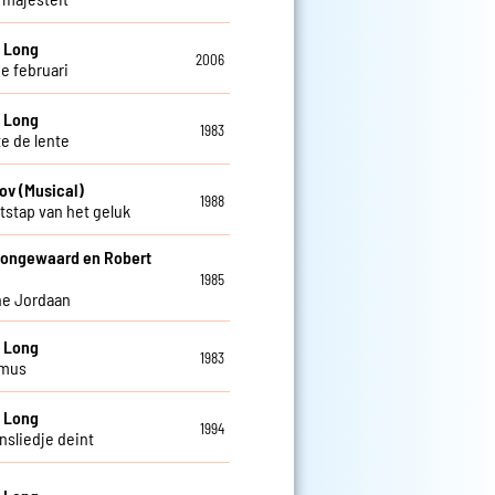
 Long
2006
de februari
 Long
1983
te de lente
ov (Musical)
1988
tstap van het geluk
Jongewaard en Robert
1985
jne Jordaan
 Long
1983
 mus
 Long
1994
nsliedje deint