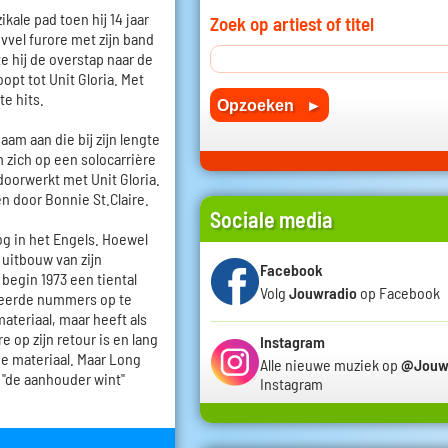
kale pad toen hij 14 jaar
Zoek op artiest of titel
evvel furore met zijn band
te hij de overstap naar de
pt tot Unit Gloria. Met
te hits.
am aan die bij zijn lengte
m zich op een solocarrière
 doorwerkt met Unit Gloria.
en door Bonnie St.Claire.
Sociale media
nog in het Engels. Hoewel
 uitbouw van zijn
Facebook
 begin 1973 een tiental
Volg
Jouwradio
op Facebook
eerde nummers op te
teriaal, maar heeft als
 op zijn retour is en lang
Instagram
ge materiaal. Maar Long
Alle nieuwe muziek op
@Jouw
 "de aanhouder wint"
Instagram