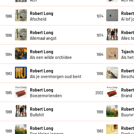
Robert Long
Robert
1986
1974
Afscheid
Ai lof 
Robert Long
Robert
1996
1974
Allemaal angst
Alles t
Robert Long
Tsjech
1994
1994
Als een wilde orchidee
Als het
Robert Long
Robert
1983
1996
Als je overmorgen oud bent
Bescha
Robert Long
Robert
1985
2002
Boezemvrienden
Brand
Robert Long
Robert
1988
1999
Bullshit
Buurv
Robert Long
Robert
1988
1983
Dag kleine jongen
Dank u