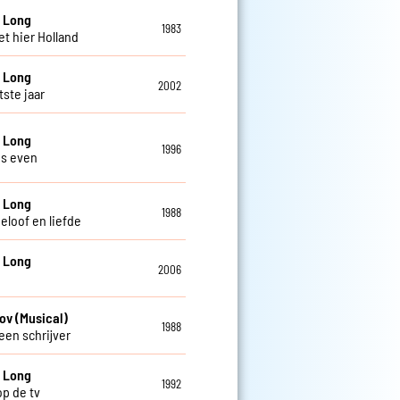
 Long
1983
et hier Holland
 Long
2002
tste jaar
 Long
1996
s even
 Long
1988
eloof en liefde
 Long
2006
ov (Musical)
1988
een schrijver
 Long
1992
op de tv