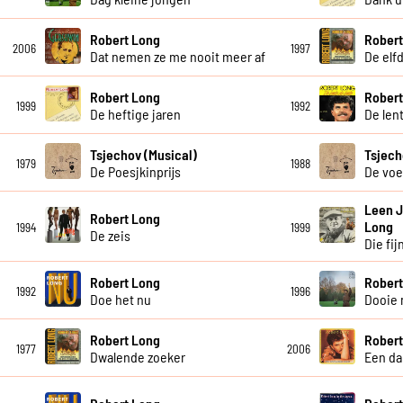
Robert Long
Robert
2006
1997
Dat nemen ze me nooit meer af
De elf
Robert Long
Robert
1999
1992
De heftige jaren
De len
Tsjechov (Musical)
Tsjech
1979
1988
De Poesjkinprijs
De voe
Leen 
Robert Long
Long
1994
1999
De zeis
Die fi
Robert Long
Robert
1992
1996
Doe het nu
Dooie
Robert Long
Robert
1977
2006
Dwalende zoeker
Een da