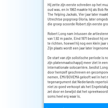
Hij zette zijn eerste schreden op het muzi
oud was, en in 1963 maakte hij als Bob R
The Yelping Jackals. Vier jaar later maak
Utrechtse popgroep Gloria, later omgedoo
die groep scoorde Robert zijn eerste gro
Robert Long nam intussen de artiestenna
van 1.92 m paste. Eind 1971 besloot hij o
te richten, hoewel hij nog een klein jaar
Zijn plaats wordt een jaar later ingenom
De start van zijn solistische periode is 
zijn platenmaatschappij meer ziet in een
internationale solocarrière, beslist Long
door hemzelf geschreven en gecompon
nemen. EMI/BOVEMA gelooft wel in het ma
tegenargument dat Nederlands repertoire
niet zo goed verkoopt als het Engelstali
zet door en bewijst dat het spreekwoord
soms heel erg waar is.