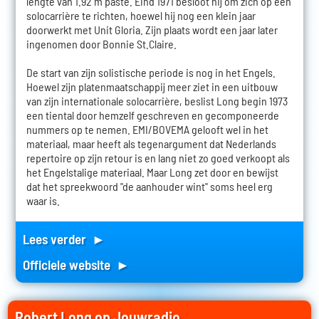
lengte van 1.92 m paste. Eind 1971 besloot hij om zich op een
solocarrière te richten, hoewel hij nog een klein jaar
doorwerkt met Unit Gloria. Zijn plaats wordt een jaar later
ingenomen door Bonnie St.Claire.
De start van zijn solistische periode is nog in het Engels.
Hoewel zijn platenmaatschappij meer ziet in een uitbouw
van zijn internationale solocarrière, beslist Long begin 1973
een tiental door hemzelf geschreven en gecomponeerde
nummers op te nemen. EMI/BOVEMA gelooft wel in het
materiaal, maar heeft als tegenargument dat Nederlands
repertoire op zijn retour is en lang niet zo goed verkoopt als
het Engelstalige materiaal. Maar Long zet door en bewijst
dat het spreekwoord "de aanhouder wint" soms heel erg
waar is.
Lees verder ►
Officiele website ►
Robert Long op Jouwradio