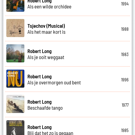
Robert Long
1994
Als een wilde orchidee
Tsjechov (Musical)
1988
Als het maar kort is
Robert Long
1983
Als je ooit weggaat
Robert Long
1996
Als je overmorgen oud bent
Robert Long
1977
Beschaafde tango
Robert Long
1985
Blij dat het zo is gegaan