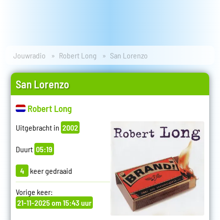
Jouwradio
Robert Long
San Lorenzo
San Lorenzo
Robert Long
Uitgebracht in
2002
Duurt
05:19
4
keer gedraaid
Vorige keer:
21-11-2025 om 15:43 uur