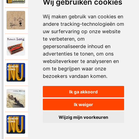
Wij gebruiken cookies
Wij maken gebruik van cookies en
Tsjechov (Musical)
1988
Schrappen
andere tracking-technologieën om
uw surfervaring op onze website
te verbeteren, om
Robert Long
gepersonaliseerde inhoud en
2002
Seizoenen
advertenties te tonen, om ons
websiteverkeer te analyseren en
om te begrijpen waar onze
Robert Long
1996
Settela
bezoekers vandaan komen.
Ik ga akkoord
Robert Long
1977
Soms zou ik best
Ik weiger
Wijzig mijn voorkeuren
Robert Long
1996
Sprookjes