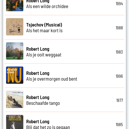
Robert Long
1994
Als een wilde orchidee
Tsjechov (Musical)
1988
Als het maar kort is
Robert Long
1983
Als je ooit weggaat
Robert Long
1996
Als je overmorgen oud bent
Robert Long
1977
Beschaafde tango
Robert Long
1985
Blij dat het zo is gegaan