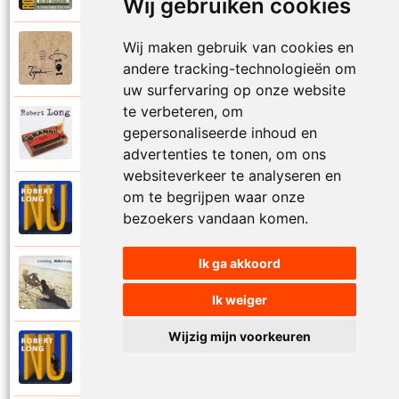
Wij gebruiken cookies
Wij maken gebruik van cookies en
Tsjechov (Musical)
1988
Schrappen
andere tracking-technologieën om
uw surfervaring op onze website
te verbeteren, om
Robert Long
gepersonaliseerde inhoud en
2002
Seizoenen
advertenties te tonen, om ons
websiteverkeer te analyseren en
om te begrijpen waar onze
Robert Long
1996
Settela
bezoekers vandaan komen.
Ik ga akkoord
Robert Long
1977
Soms zou ik best
Ik weiger
Wijzig mijn voorkeuren
Robert Long
1996
Sprookjes