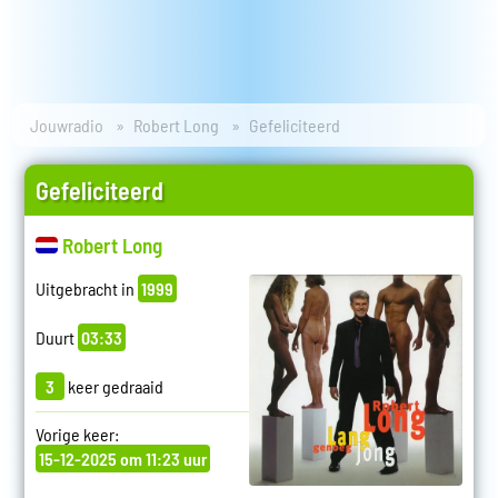
Jouwradio
Robert Long
Gefeliciteerd
Gefeliciteerd
Robert Long
Uitgebracht in
1999
Duurt
03:33
3
keer gedraaid
Vorige keer:
15-12-2025 om 11:23 uur