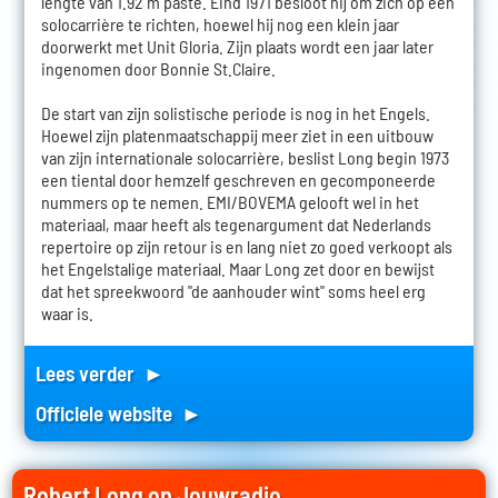
lengte van 1.92 m paste. Eind 1971 besloot hij om zich op een
solocarrière te richten, hoewel hij nog een klein jaar
doorwerkt met Unit Gloria. Zijn plaats wordt een jaar later
ingenomen door Bonnie St.Claire.
De start van zijn solistische periode is nog in het Engels.
Hoewel zijn platenmaatschappij meer ziet in een uitbouw
van zijn internationale solocarrière, beslist Long begin 1973
een tiental door hemzelf geschreven en gecomponeerde
nummers op te nemen. EMI/BOVEMA gelooft wel in het
materiaal, maar heeft als tegenargument dat Nederlands
repertoire op zijn retour is en lang niet zo goed verkoopt als
het Engelstalige materiaal. Maar Long zet door en bewijst
dat het spreekwoord "de aanhouder wint" soms heel erg
waar is.
Lees verder ►
Officiele website ►
Robert Long op Jouwradio