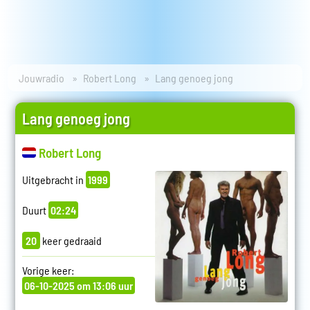
Jouwradio
Robert Long
Lang genoeg jong
Lang genoeg jong
Robert Long
Uitgebracht in
1999
Duurt
02:24
20
keer gedraaid
Vorige keer:
06-10-2025 om 13:06 uur