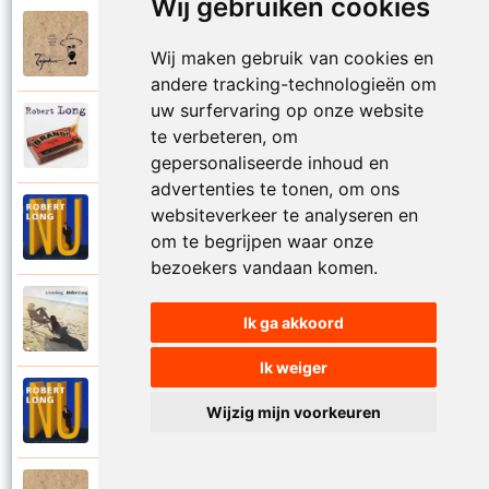
Wij gebruiken cookies
Tsjechov (Musical)
1988
Schrappen
Wij maken gebruik van cookies en
andere tracking-technologieën om
uw surfervaring op onze website
Robert Long
te verbeteren, om
2002
Seizoenen
gepersonaliseerde inhoud en
advertenties te tonen, om ons
websiteverkeer te analyseren en
Robert Long
1996
Settela
om te begrijpen waar onze
bezoekers vandaan komen.
Robert Long
1977
Ik ga akkoord
Soms zou ik best
Ik weiger
Robert Long
Wijzig mijn voorkeuren
1996
Sprookjes