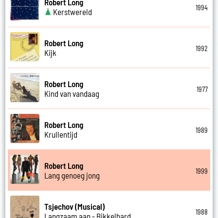
Robert Long
1994
Kerstwereld
Robert Long
1992
Kijk
Robert Long
1977
Kind van vandaag
Robert Long
1989
Krullentijd
Robert Long
1999
Lang genoeg jong
Tsjechov (Musical)
1988
Langzaam aan - Bikkelhard