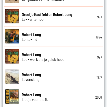
Greetje Kauffeld en Robert Long
1997
Lekker tempo
Robert Long
1994
Lentekind
Robert Long
1997
Leuk werk als je geluk hebt
Robert Long
1977
Levenslang
Robert Long
2006
Liedje voor als ik