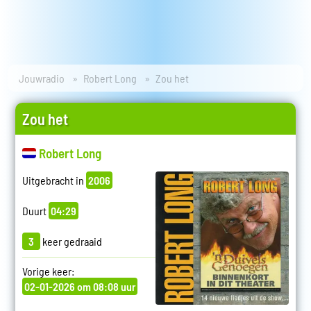
Jouwradio
Robert Long
Zou het
Zou het
Robert Long
Uitgebracht in
2006
Duurt
04:29
3
keer gedraaid
Vorige keer:
02-01-2026 om 08:08 uur