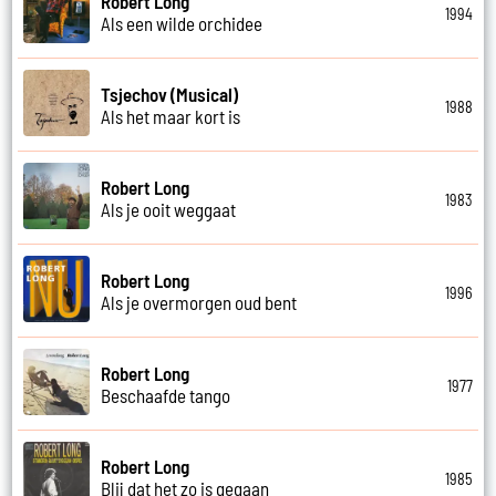
Robert Long
1994
Als een wilde orchidee
Tsjechov (Musical)
1988
Als het maar kort is
Robert Long
1983
Als je ooit weggaat
Robert Long
1996
Als je overmorgen oud bent
Robert Long
1977
Beschaafde tango
Robert Long
1985
Blij dat het zo is gegaan