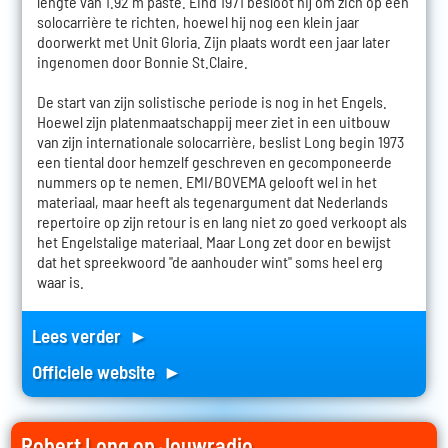
lengte van 1.92 m paste. Eind 1971 besloot hij om zich op een
solocarrière te richten, hoewel hij nog een klein jaar
doorwerkt met Unit Gloria. Zijn plaats wordt een jaar later
ingenomen door Bonnie St.Claire.
De start van zijn solistische periode is nog in het Engels.
Hoewel zijn platenmaatschappij meer ziet in een uitbouw
van zijn internationale solocarrière, beslist Long begin 1973
een tiental door hemzelf geschreven en gecomponeerde
nummers op te nemen. EMI/BOVEMA gelooft wel in het
materiaal, maar heeft als tegenargument dat Nederlands
repertoire op zijn retour is en lang niet zo goed verkoopt als
het Engelstalige materiaal. Maar Long zet door en bewijst
dat het spreekwoord "de aanhouder wint" soms heel erg
waar is.
Lees verder ►
Officiele website ►
Robert Long op Jouwradio