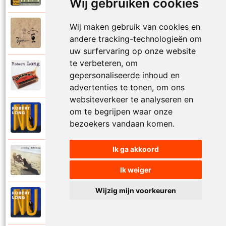
Wij gebruiken cookies
Wij maken gebruik van cookies en
Tsjechov (Musical)
1988
Schrappen
andere tracking-technologieën om
uw surfervaring op onze website
te verbeteren, om
Robert Long
gepersonaliseerde inhoud en
2002
Seizoenen
advertenties te tonen, om ons
websiteverkeer te analyseren en
om te begrijpen waar onze
Robert Long
1996
Settela
bezoekers vandaan komen.
Ik ga akkoord
Robert Long
1977
Soms zou ik best
Ik weiger
Wijzig mijn voorkeuren
Robert Long
1996
Sprookjes