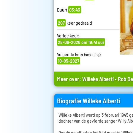
Duurt
03:43
207
keer gedraaid
Vorige keer:
28-06-2026 om 19:41 uur
Volgende keer
:
(schatting)
10-05-2027
Meer over:
Willeke Alberti
•
Rob De
Biografie Willeke Alberti
Willeke Alberti werd op 3 februari 1945 
dochter van de gevierde zanger Willy Alb
Reeds op elfjarige leeftijd maakte Wille