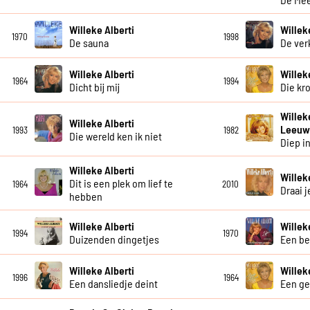
Willeke Alberti
Willek
1970
1998
De sauna
De ver
Willeke Alberti
Willek
1964
1994
Dicht bij mij
Die kr
Willek
Willeke Alberti
Leeu
1993
1982
Die wereld ken ik niet
Diep in
Willeke Alberti
Willek
Dit is een plek om lief te
1964
2010
Draai j
hebben
Willeke Alberti
Willek
1994
1970
Duizenden dingetjes
Een be
Willeke Alberti
Willek
1996
1964
Een dansliedje deint
Een ge