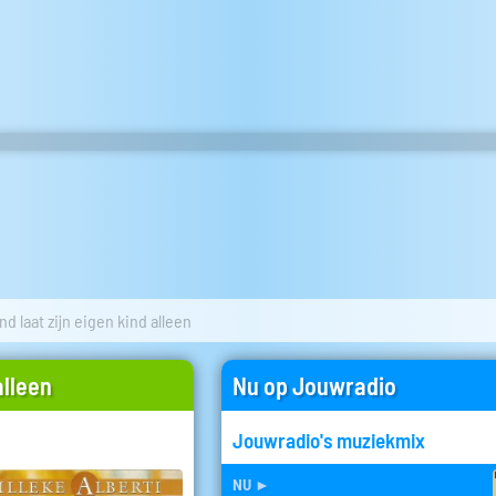
d laat zijn eigen kind alleen
alleen
Nu op Jouwradio
Jouwradio's muziekmix
nu
►