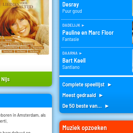
Desray
Puur goud
dadelijk
►
Pauline en Marc Floor
Fantasie
daarna
►
Bart Kaell
Santiano
 Nijs
Complete speellijst ►
Meest gedraaid ►
De 50 beste van... ►
geboren in Amsterdam, als
erti.
Muziek opzoeken
ke haar debuut op