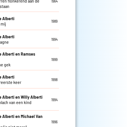
erren flonkerend aan de
1964
staan
e Alberti
1989
j mij
e Alberti
1994
agne
e Alberti en Ramses
1999
me gek
e Alberti
1998
ereerste keer
 Alberti en Willy Alberti
1994
mlach van een kind
e Alberti en Michael Van
1996
r (is niet meer)