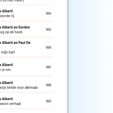
e Alberti
1994
keerde rij
e Alberti en Gordon
1993
oeg op de hoek
e Alberti en Paul De
w
1999
 mijn hart
e Alberti
1987
e je om
e Alberti
1989
etje liefde voor allemaal
e Alberti
1993
woon verhaal