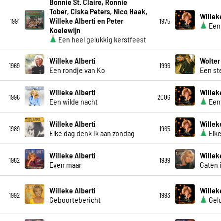
Bonnie St. Claire, Ronnie
Tober, Ciska Peters, Nico Haak,
Willek
Willeke Alberti en Peter
1991
1975
Een
Koelewijn
Een heel gelukkig kerstfeest
Willeke Alberti
Wolter
1969
1996
Een rondje van Ko
Een ste
Willeke Alberti
Willek
1996
2006
Een wilde nacht
Een 
Willeke Alberti
Willek
1989
1965
Elke dag denk ik aan zondag
Elke
Willeke Alberti
Willek
1982
1989
Even maar
Gaten 
Willeke Alberti
Willek
1992
1993
Geboortebericht
Gelu