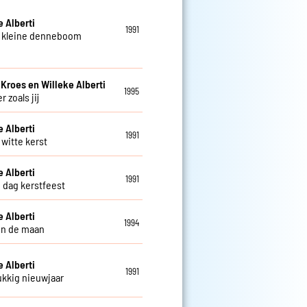
e Alberti
1991
 kleine denneboom
 Kroes en Willeke Alberti
1995
r zoals jij
e Alberti
1991
witte kerst
e Alberti
1991
 dag kerstfeest
e Alberti
1994
in de maan
e Alberti
1991
kkig nieuwjaar