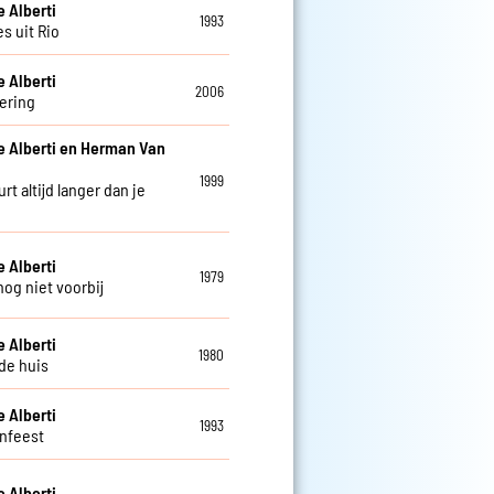
e Alberti
1993
s uit Rio
e Alberti
2006
ering
e Alberti en Herman Van
1999
rt altijd langer dan je
e Alberti
1979
nog niet voorbij
e Alberti
1980
de huis
e Alberti
1993
jnfeest
e Alberti