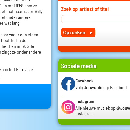
". In mei 1958 nam ze
Zoek op artiest of titel
uet met haar vader Willy.
 met onder andere
er was lang'.
 haar vader een eigen
 hoofdrol in de
rheid' en in 1975 de
rin zingt ze onder andere
Sociale media
 aan het Eurovisie
.
Facebook
Volg
Jouwradio
op Facebook
Instagram
Alle nieuwe muziek op
@Jouw
Instagram