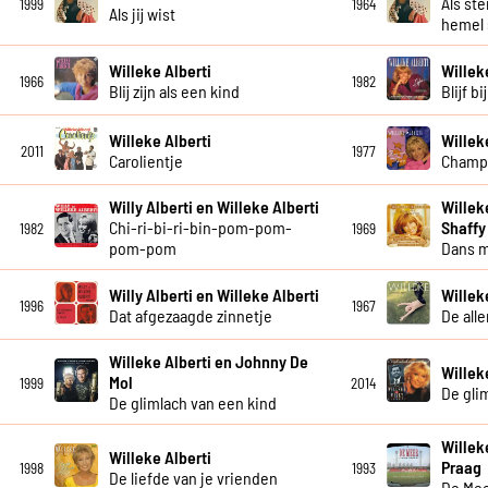
Als st
1999
1964
Als jij wist
hemel 
Willeke Alberti
Willek
1966
1982
Blij zijn als een kind
Blijf bi
Willeke Alberti
Willek
2011
1977
Carolientje
Champ
Willy Alberti en Willeke Alberti
Willek
Chi-ri-bi-ri-bin-pom-pom-
Shaffy
1982
1969
pom-pom
Dans 
Willy Alberti en Willeke Alberti
Willek
1996
1967
Dat afgezaagde zinnetje
De all
Willeke Alberti en Johnny De
Willeke
Mol
1999
2014
De gli
De glimlach van een kind
Willek
Willeke Alberti
Praag
1998
1993
De liefde van je vrienden
De Mee