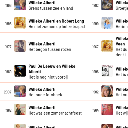
Willeke Alberti
Willek
1996
1982
Grens tussen zee en land
Groetje
Willeke Alberti en Robert Long
Willek
1996
1999
He niet zoenen op het zebrapad
Herinn
Willek
Willeke Alberti
Veen
1977
1967
Het begon tussen rozen
Het duu
denkt
Paul De Leeuw en Willeke
Willek
Alberti
1989
1996
Het is 
Het is nog niet voorbij
Willeke Alberti
Willek
2007
1982
Het oude fotoboek
Het ou
Willeke Alberti
Willek
1982
1964
Het was een zomernachtfeest
Het wi
Willeke Alberti
Willek