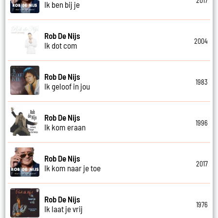
2017
Ik ben bij je
Rob De Nijs
2004
Ik dot com
Rob De Nijs
1983
Ik geloof in jou
Rob De Nijs
1996
Ik kom eraan
Rob De Nijs
2017
Ik kom naar je toe
Rob De Nijs
1976
Ik laat je vrij