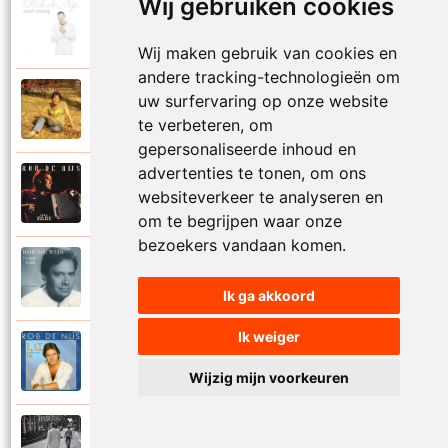
Wij gebruiken cookies
Rob De Nijs
2004
Klein lied
Wij maken gebruik van cookies en
andere tracking-technologieën om
Rob De Nijs
uw surfervaring op onze website
1983
Kleine man
te verbeteren, om
gepersonaliseerde inhoud en
advertenties te tonen, om ons
Rob De Nijs
websiteverkeer te analyseren en
1994
Kleine ster
om te begrijpen waar onze
bezoekers vandaan komen.
Rob De Nijs
1987
Kronenburg park
Ik ga akkoord
Ik weiger
Rob De Nijs
1984
L.A.T.
Wijzig mijn voorkeuren
Rob De Nijs