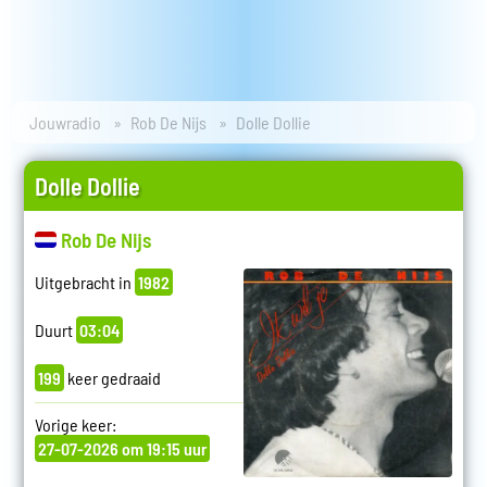
Jouwradio
Rob De Nijs
Dolle Dollie
Dolle Dollie
Rob De Nijs
Uitgebracht in
1982
Duurt
03:04
199
keer gedraaid
Vorige keer:
27-07-2026 om 19:15 uur