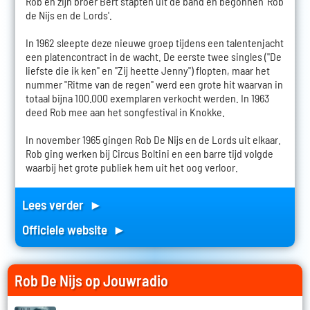
Rob en zijn broer Bert stapten uit de band en begonnen 'Rob
de Nijs en de Lords'.
In 1962 sleepte deze nieuwe groep tijdens een talentenjacht
een platencontract in de wacht. De eerste twee singles ("De
liefste die ik ken" en "Zij heette Jenny") flopten, maar het
nummer "Ritme van de regen" werd een grote hit waarvan in
totaal bijna 100.000 exemplaren verkocht werden. In 1963
deed Rob mee aan het songfestival in Knokke.
In november 1965 gingen Rob De Nijs en de Lords uit elkaar.
Rob ging werken bij Circus Boltini en een barre tijd volgde
waarbij het grote publiek hem uit het oog verloor.
Lees verder ►
Officiele website ►
Rob De Nijs op Jouwradio